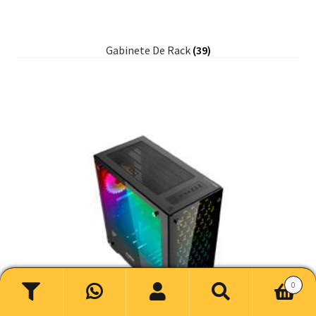
Gabinete De Rack
(39)
0
Buscar
Buscar