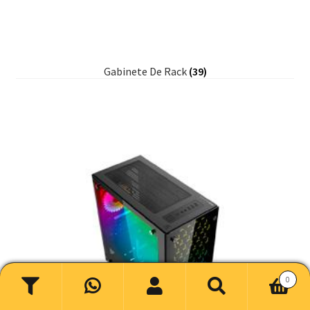
Gabinete De Rack
(39)
0
Buscar
Buscar