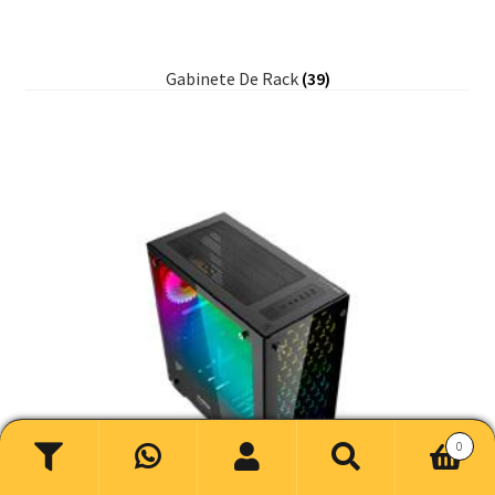
Gabinete De Rack
(39)
0
Buscar
Buscar