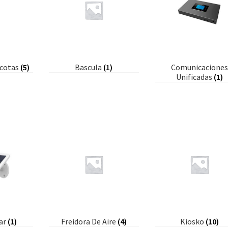
scotas
(5)
Bascula
(1)
Comunicacione
Unificadas
(1)
lar
(1)
Freidora De Aire
(4)
Kiosko
(10)