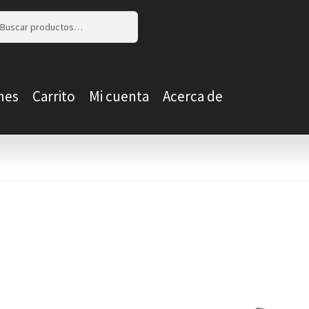
r
r
nes
Carrito
Mi cuenta
Acerca de