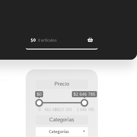
$
0
0 artículos
Precio
$0
$2 646 785
0
661 696
1 323 393
2 646 785
Categorías
Categorías