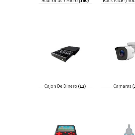
Audifonos Y Micro
(160)
Back Pack (moc
Cajon De Dinero
(12)
Camaras
(