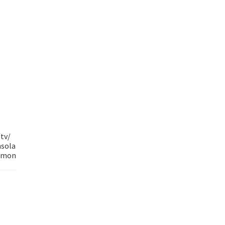
/tv/
nsola
s/mon