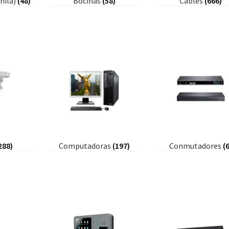
hila)
(48)
Bocinas
(58)
Cables
(666)
288)
Computadoras
(197)
Conmutadores
(6