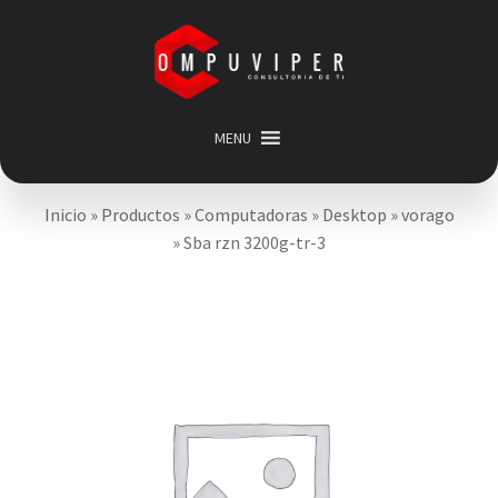
Saltar
Ir
a
al
navegación
contenido
MENU
Inicio
Inicio
»
Productos
»
Computadoras
»
Desktop
»
vorago
Categorias
Expandir
»
Sba rzn 3200g-tr-3
menú
Promociones
hijo
Carrito
Mi cuenta
Acerca de