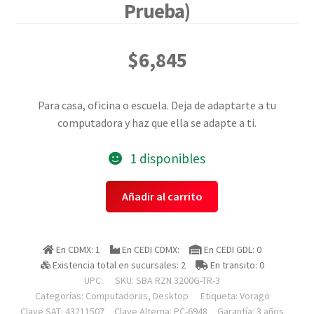
Prueba)
$
6,845
Para casa, oficina o escuela. Deja de adaptarte a tu
computadora y haz que ella se adapte a ti.
1 disponibles
Vorago
Añadir al carrito
Sba
Rzn
3200g-
En CDMX: 1
En CEDI CDMX:
En CEDI GDL: 0
tr-
Existencia total en sucursales: 2
En transito: 0
3
UPC:
SKU:
SBA RZN 3200G-TR-3
Computadora
Categorías:
Computadoras
,
Desktop
Etiqueta:
Vorago
/
Clave SAT: 43211507
Clave Alterna: PC-6948
Garantía: 3 años