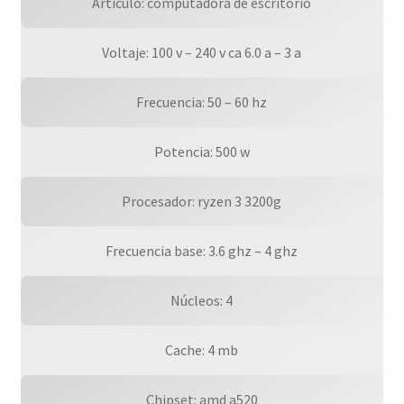
Artículo: computadora de escritorio
Mouse
Inalambricos
Voltaje: 100 v – 240 v ca 6.0 a – 3 a
/
Sistema:
Frecuencia: 50 – 60 hz
Win
11
Potencia: 500 w
Trial
(1
Mes
Procesador: ryzen 3 3200g
De
Prueba)
Frecuencia base: 3.6 ghz – 4 ghz
cantidad
Núcleos: 4
Cache: 4 mb
Chipset: amd a520