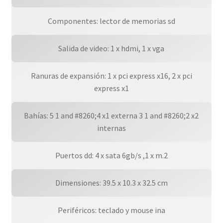
Componentes: lector de memorias sd
Salida de video: 1 x hdmi, 1 x vga
Ranuras de expansión: 1 x pci express x16, 2 x pci
express x1
Bahías: 5 1 and #8260;4 x1 externa 3 1 and #8260;2 x2
internas
Puertos dd: 4 x sata 6gb/s ,1 x m.2
Dimensiones: 39.5 x 10.3 x 32.5 cm
Periféricos: teclado y mouse ina