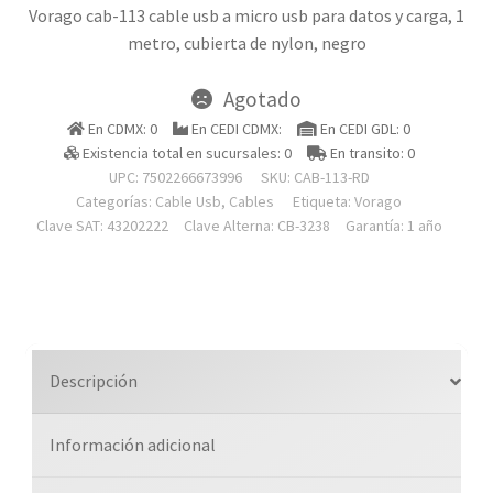
Vorago cab-113 cable usb a micro usb para datos y carga, 1
metro, cubierta de nylon, negro
Agotado
En CDMX: 0
En CEDI CDMX:
En CEDI GDL: 0
Existencia total en sucursales: 0
En transito: 0
UPC: 7502266673996
SKU:
CAB-113-RD
Categorías:
Cable Usb
,
Cables
Etiqueta:
Vorago
Clave SAT: 43202222
Clave Alterna: CB-3238
Garantía: 1 año
Descripción
Información adicional