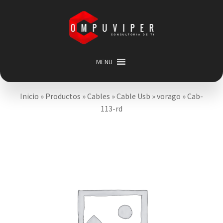
Saltar
Ir
a
al
navegación
contenido
MENU
Inicio
Inicio
»
Productos
»
Cables
»
Cable Usb
»
vorago
»
Cab-
Categorias
Expandir
113-rd
menú
Promociones
hijo
Carrito
Mi cuenta
Acerca de