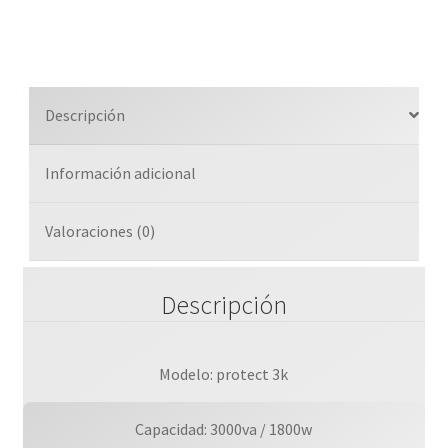
3k
3000va
/
1800w,
Descripción
4
Tomas
Información adicional
Nema
5-
15r
Valoraciones (0)
Reguladas
Y
Descripción
Con
Supresor
De
Picos,
Modelo: protect 3k
3
A?
Capacidad: 3000va / 1800w