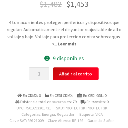
$
1,482
$
1,453
4 tomacorrientes protegen perifericos y dispositivos que
regulan. Automaticamente el disyuntor reajustable de alto
voltaje y bajo. Voltaje para proteccion contra sobrecargas.
<
...
Leer más
9 disponibles
Vica
Añadir al carrito
Protect
3k,protect
3k
En CDMX: 0
En CEDI CDMX:
En CEDI GDL: 0
Regulador
Existencia total en sucursales: 79
En transito: 0
Automatico
UPC: 7501693301731
SKU:
PROTECT 3K,PROTECT 3K
De
Categorías:
Energia
,
Regulador
Etiqueta:
VICA
Voltaje
Clave SAT: 39121009
Clave Alterna: RE-198
Garantía: 3 años
Protect