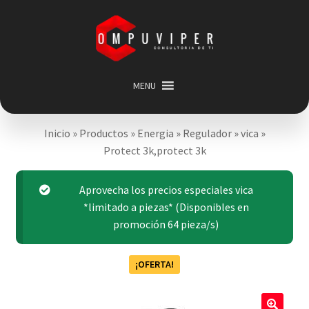
Saltar
Ir
a
al
navegación
contenido
MENU
Inicio
Inicio
»
Productos
»
Energia
»
Regulador
»
vica
»
Categorias
Expandir
Protect 3k,protect 3k
menú
Promociones
hijo
Carrito
Aprovecha los precios especiales vica
*limitado a piezas* (Disponibles en
Mi cuenta
promoción 64 pieza/s)
Acerca de
¡OFERTA!