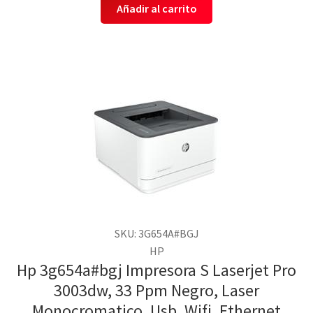
Añadir al carrito
SKU: 3G654A#BGJ
HP
Hp 3g654a#bgj Impresora S Laserjet Pro
3003dw, 33 Ppm Negro, Laser
Monocromatico, Usb, Wifi, Ethernet