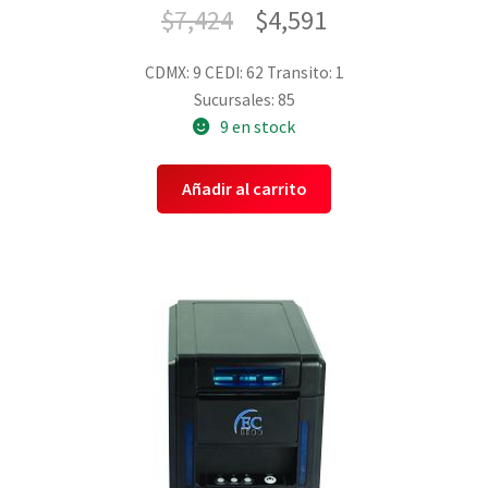
$
7,424
$
4,591
CDMX: 9
CEDI: 62
Transito: 1
Sucursales: 85
9 en stock
Añadir al carrito