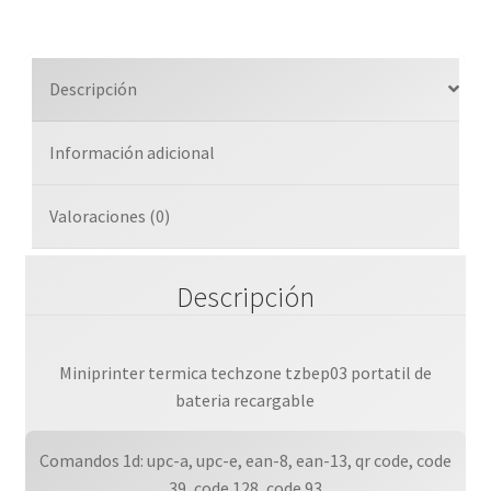
-
58
Mm
Descripción
-
80
Información adicional
Mm/s
-
203
Valoraciones (0)
Dpi
-
Descripción
Usb
-
Bluetooth
3.0
Miniprinter termica techzone tzbep03 portatil de
-
bateria recargable
Corte
Manual
Comandos 1d: upc-a, upc-e, ean-8, ean-13, qr code, code
-
39, code 128, code 93