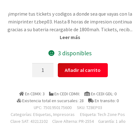
¡imprime tus tickets y codigos a donde sea que vayas con la
miniprinter tzbep03. Hasta 8 horas de impresion continua
gracias a su bateria recargable de 1800mah. Tickets, recib
...
Leer más
3 disponibles
Tech
Añadir al carrito
Zone
Pos
Tzbep03
En CDMX: 3
En CEDI CDMX:
En CEDI GDL: 0
Miniprinter
Existencia total en sucursales: 28
En transito: 0
-
UPC: 7501950175600
SKU:
TZBEP03
Techzone
Categorías:
Etiquetas
,
Impresoras
Etiqueta:
Tech Zone Pos
-
Clave SAT: 43212102
Clave Alterna: PR-2554
Garantía: 1 año
Termica
Directa