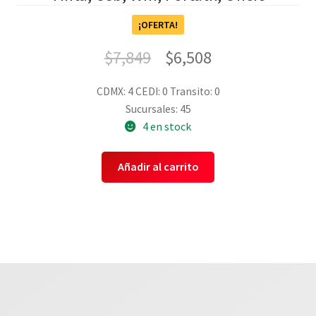
¡OFERTA!
$
7,849
$
6,508
CDMX: 4
CEDI: 0
Transito: 0
Sucursales: 45
4 en stock
Añadir al carrito