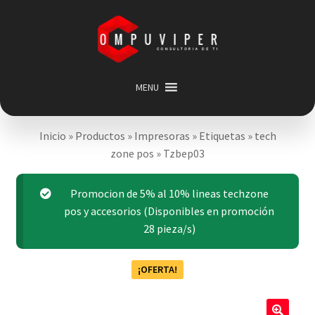
Saltar
Ir
a
al
navegación
contenido
MENU
Inicio
Inicio
»
Productos
»
Impresoras
»
Etiquetas
»
tech
Categorias
Expandir
zone pos
»
Tzbep03
menú
Promociones
hijo
Carrito
Promocion de 5% al 10% lineas techzone
pos y accesorios (Disponibles en promoción
Mi cuenta
28 pieza/s)
Acerca de
¡OFERTA!