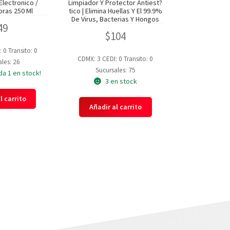
Electronico /
Limpiador Y Protector Antiest?
ras 250 Ml
tico | Elimina Huellas Y El 99.9%
De Virus, Bacterias Y Hongos
49
$
104
: 0
Transito: 0
CDMX: 3
CEDI: 0
Transito: 0
les: 26
Sucursales: 75
da 1 en stock!
3 en stock
l carrito
Añadir al carrito