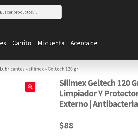
r
r
es
Carrito
Mi cuenta
Acerca de
Lubricantes
»
silimex
»
Geltech 120 gr
Silimex Geltech 120 Gr 
Limpiador Y Protector
🔍
Externo | Antibacteria
$
88