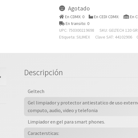
Agotado
En CDMX: 0
En CEDI CDMX:
En C
En transito: 0
UPC: 750300219698
SKU:
GELTECH 120 GR
Etiqueta:
SILIMEX
Clave SAT: 44102906
Descripción
Geltech
Gel limpiador y protector antiestatico de uso exter
computo, audio, video y telefonia
Limpiador en gel para smart phones.
Caractersticas: