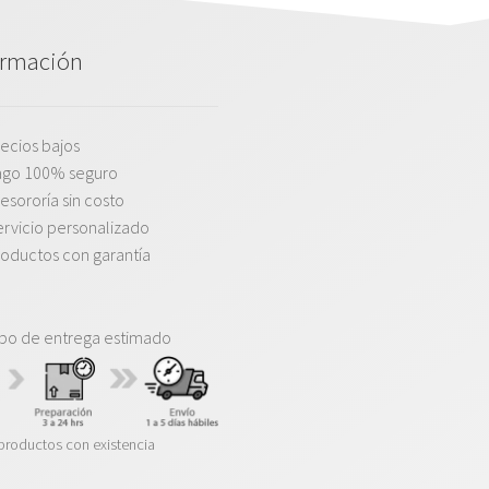
ormación
ecios bajos
ago 100% seguro
esororía sin costo
rvicio personalizado
oductos con garantía
po de entrega estimado
productos con existencia