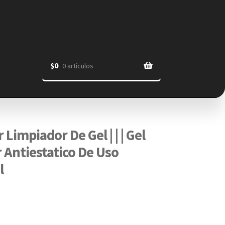
$
0
0 artículos
Limpiador De Gel | | | Gel
 Antiestatico De Uso
l