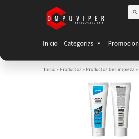
Saltar
Ir
Busca
Busca
por:
a
al
navegación
contenido
Inicio
Categorias
Promocion
Inicio
»
Productos
»
Productos De Limpieza
»