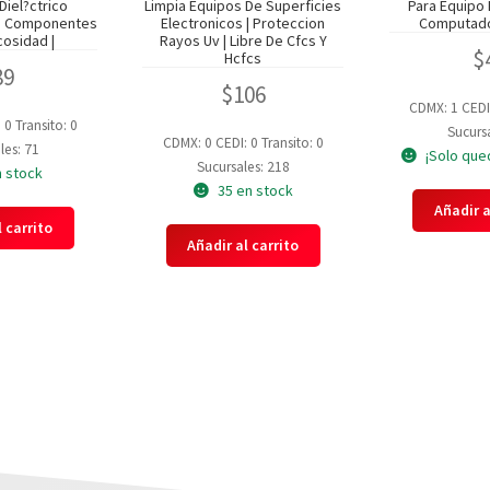
Diel?ctrico
Limpia Equipos De Superficies
Para Equipo 
ara Componentes
Electronicos | Proteccion
Computado
cosidad |
Rayos Uv | Libre De Cfcs Y
$
Hcfcs
89
$
106
CDMX: 1
CEDI
: 0
Transito: 0
Sucursa
CDMX: 0
CEDI: 0
Transito: 0
les: 71
¡Solo que
Sucursales: 218
n stock
35 en stock
Añadir a
 carrito
Añadir al carrito