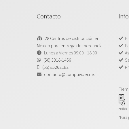
Contacto
Inf
28 Centros de distribución en
Pr
México para entrega de mercancía
P
Lunes a Viernes 09:00 - 18:00
As
(56) 3318-1456
Se
(55) 85262182
Pr
contacto@compuviper.mx
Tiem
*Para 