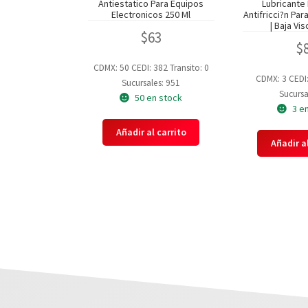
Antiestatico Para Equipos
Lubricante 
Electronicos 250 Ml
Antifricci?n P
| Baja Vis
$
63
$
CDMX: 50
CEDI: 382
Transito: 0
CDMX: 3
CEDI
Sucursales: 951
Sucursa
50 en stock
3 e
Añadir al carrito
Añadir al