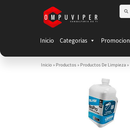
Saltar
Ir
Busca
Busca
por:
a
al
navegación
contenido
Inicio
Categorias
Promocion
Inicio
»
Productos
»
Productos De Limpieza
»