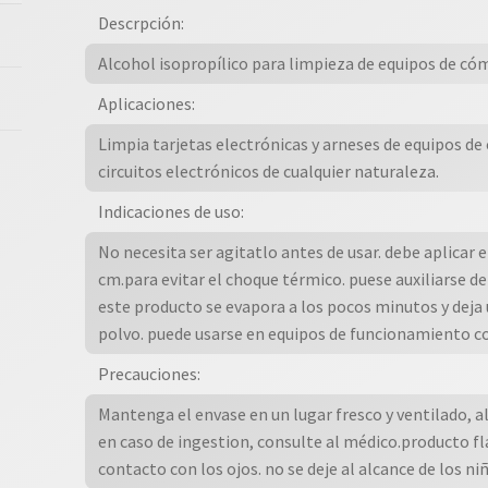
Componentes
Descrpción:
Y
Alcohol isopropílico para limpieza de equipos de có
Circuitos
Electr?
Aplicaciones:
nicos
Limpia tarjetas electrónicas y arneses de equipos de
|
circuitos electrónicos de cualquier naturaleza.
99.7%
Indicaciones de uso:
De
Pureza
No necesita ser agitatlo antes de usar. debe aplicar e
cantidad
cm.para evitar el choque térmico. puese auxiliarse de
este producto se evapora a los pocos minutos y deja
polvo. puede usarse en equipos de funcionamiento c
Precauciones:
Mantenga el envase en un lugar fresco y ventilado, ale
en caso de ingestion, consulte al médico.producto fl
contacto con los ojos. no se deje al alcance de los ni