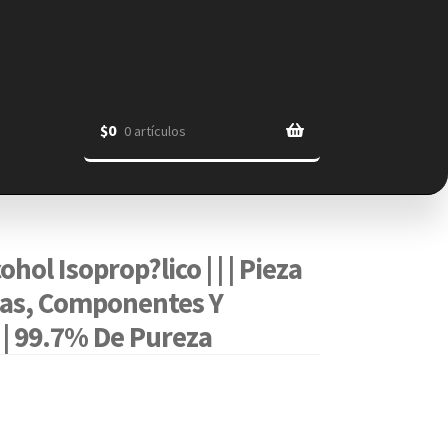
$
0
0 artículos
ohol Isoprop?lico | | | Pieza
icas, Componentes Y
s | 99.7% De Pureza