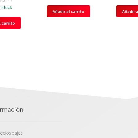
es: 112
n stock
Añadir al carrito
Añadir a
 carrito
ormación
ecios bajos