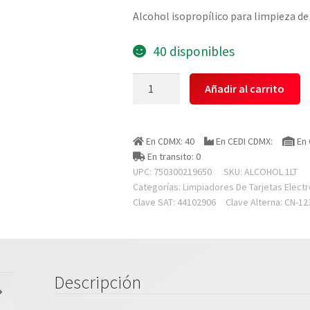
Alcohol isopropílico para limpieza de
40 disponibles
Silimex
Añadir al carrito
Alcohol
1lt
Alcohol
En CDMX: 40
En CEDI CDMX:
En 
Isoprop?
En transito: 0
lico
UPC: 750300219650
SKU:
ALCOHOL 1LT
|
Categorías:
Limpiadores De Tarjetas Elect
|
Clave SAT: 44102906
Clave Alterna: CN-12
|
Pieza
De
Tarjetas
Descripción
Electr?
nicas,