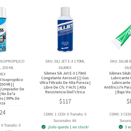
 ISOPROPILICO
SKU: SILI JET E-3 170ML
SKU: SILUB 
 250 ML
SILIMEX
SIL
Silimex Sili Jet E-3 170ml
Silimex Silub
IMEX
Congelante Aerosol | | | Gas
Lubricante D
l Isopropilico
Ultra Filtrado De Alta Pureza |
Lubricante 
50 Ml | |
Libre De Cfc Y Hcfc | Alta
Antifricci?n P
| Limpiador De
Resistencia Diel?ctrica
| Baja Vi
| No Da?a
s | 99% De
$
117
$
eza
24
CDMX: 1
CEDI: 0
Transito: 0
CDMX: 3
CEDI
Sucursales: 66
Sucursa
: 0
Transito: 0
¡Solo queda 1 en stock!
3 e