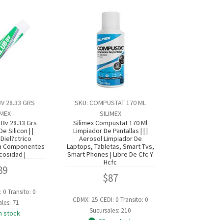
BV 28.33 GRS
SKU: COMPUSTAT 170 ML
IMEX
SILIMEX
 Bv 28.33 Grs
Silimex Compustat 170 Ml
e Silicon | |
Limpiador De Pantallas | | |
Diel?ctrico
Aerosol Limpiador De
ara Componentes
Laptops, Tabletas, Smart Tvs,
scosidad |
Smart Phones | Libre De Cfc Y
Hcfc
89
$
87
: 0
Transito: 0
CDMX: 25
CEDI: 0
Transito: 0
les: 71
Sucursales: 210
n stock