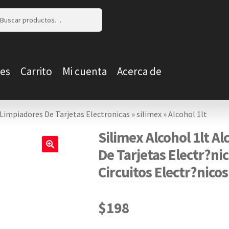
r
r
es
Carrito
Mi cuenta
Acerca de
Limpiadores De Tarjetas Electronicas
»
silimex
»
Alcohol 1lt
Silimex Alcohol 1lt Alc
De Tarjetas Electr?n
🔍
Circuitos Electr?nico
$
198