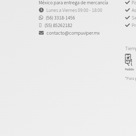
México para entrega de mercancía
P
Lunes a Viernes 09:00 - 18:00
As
(56) 3318-1456
Se
(55) 85262182
Pr
contacto@compuviper.mx
Tiem
*Para 