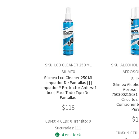
SKU: LCD CLEANER 250 ML
SKU: ALCOHOL
SILIMEX
AEROSOL
Silimex Lcd Cleaner 250 Ml
SIL
Limpiador De Pantallas | | |
Silimex Alcoho
Limpiador Y Protector Antiest?
Aerosol 2
tico | Para Todo Tipo De
750300219631 
Pantallas
Circuitos 
Componente
$
116
Pur
$
1
CDMX: 4
CEDI: 0
Transito: 0
Sucursales: 111
CDMX: 9
CEDI
4 en stock