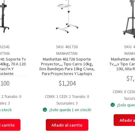
462341
SKU: 461726
SKU: 
ATTAN
MANHATTAN
MANH
341 Soporte Tv
Manhattan 461726 Soporte
Manhattan 46
140kg, 70 A 120
Proyector,,, Tipo Carro 10kg,
Tv,,,v Tipo Ca
naci?n Y
Dos Bandejas Para 10kg C/una,
100, Alta 
sistente
Para Proyectores Y Laptops
$
7
,100
$
1,204
CDMX: 0
CEDI
: 2
Transito: 0
CDMX: 1
CEDI: 1
Transito: 0
Sucurs
les: 3
Sucursales: 3
¡Solo que
n stock
¡Solo queda 1 en stock!
Añadir a
 carrito
Añadir al carrito