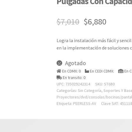
Pulgadas Con Capacid
$
7,010
$
6,880
Logra la instalación más fácil y senci
en la implementación de soluciones 
Agotado
En CDMX: 0
En CEDI CDMX:
En C
En transito: 0
UPC: 735029242314
SKU:
ST680
Categorías:
Sin Categoría
,
Soportes Y Base
Proyectores/dvd/consolas/bocinas/panta
Etiqueta:
PEERLESS-AV
Clave SAT: 45111