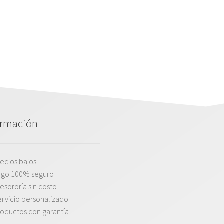
ormación
ecios bajos
ago 100% seguro
esororía sin costo
rvicio personalizado
oductos con garantía