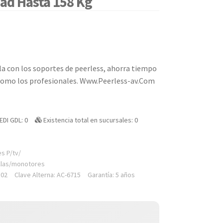
ad Hasta 158 Kg
lla con los soportes de peerless, ahorra tiempo
como los profesionales. Www.Peerless-av.Com
EDI GDL: 0
Existencia total en sucursales: 0
s P/tv/
llas/monotores
802
Clave Alterna: AC-6715
Garantía: 5 años