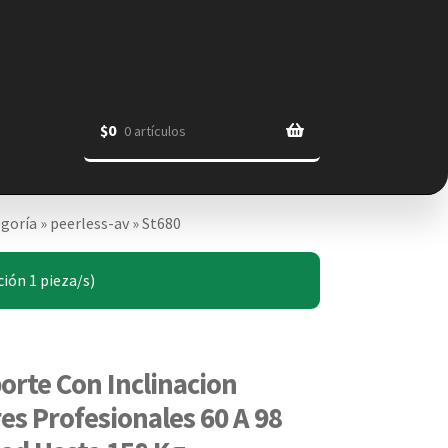
$
0
0 artículos
egoría
»
peerless-av
»
St680
ión 1 pieza/s)
orte Con Inclinacion
es Profesionales 60 A 98