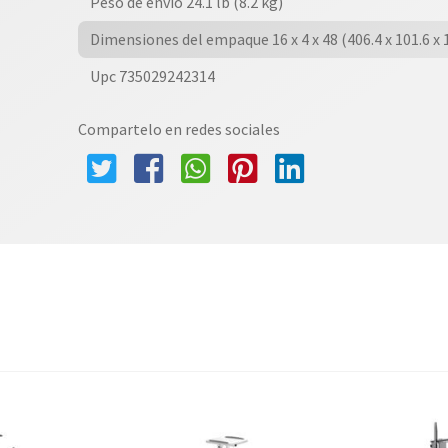
Peso de envío 24.1 lb (8.2 kg)
Dimensiones del empaque 16 x 4 x 48 (406.4 x 101.6 x
Upc 735029242314
Compartelo en redes sociales