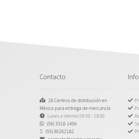
Contacto
Inf
28 Centros de distribución en
Pr
México para entrega de mercancía
P
Lunes a Viernes 09:00 - 18:00
As
(56) 3318-1456
Se
(55) 85262182
Pr
contacto@compuviper.mx