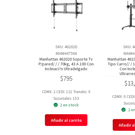
SKU: 462020
SKU: 
MANHATTAN
MANH
Manhattan 462020 Soporte Tv
Manhattan 462
P/pared/ / / 70kg, 43 A 100 Con
Tipo Carro// / 
Inclinaci?n Ultradelgado
Con Incli
Ultrarre
$
795
$
13
CDMX: 2
CEDI: 121
Transito: 0
CDMX: 0
CEDI
Sucursales: 153
Sucursa
2 en stock
2 e
Añadir al carrito
Añadir al