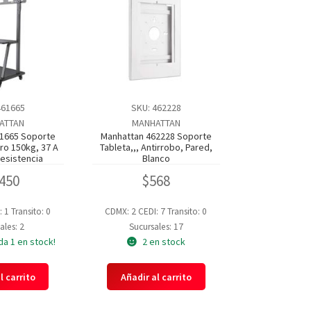
461665
SKU: 462228
ATTAN
MANHATTAN
1665 Soporte
Manhattan 462228 Soporte
rro 150kg, 37 A
Tableta,,, Antirrobo, Pared,
Resistencia
Blanco
,450
$
568
: 1
Transito: 0
CDMX: 2
CEDI: 7
Transito: 0
ales: 2
Sucursales: 17
da 1 en stock!
2 en stock
l carrito
Añadir al carrito