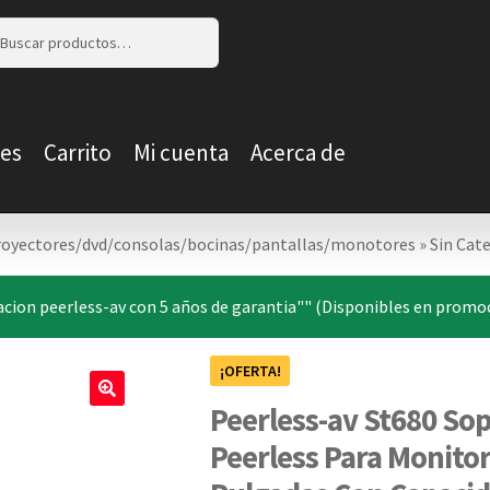
r
r
es
Carrito
Mi cuenta
Acerca de
Proyectores/dvd/consolas/bocinas/pantallas/monotores
»
Sin Cat
acion peerless-av con 5 años de garantia"" (Disponibles en promoc
¡OFERTA!
Peerless-av St680 Sop
🔍
Peerless Para Monitor