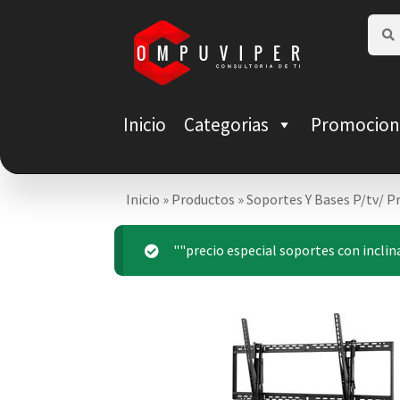
Saltar
Ir
Busca
Busca
por:
a
al
navegación
contenido
Inicio
Categorias
Promocion
Inicio
»
Productos
»
Soportes Y Bases P/tv/ 
""precio especial soportes con inclin