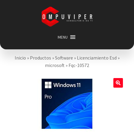
Saltar
Ir
a
al
navegación
contenido
MENU
Inicio
Inicio
»
Productos
»
Software
»
Licenciamiento Esd
»
Categorias
Expandir
microsoft
»
Fqc-10572
menú
Promociones
hijo
Carrito
🔍
Mi cuenta
Acerca de