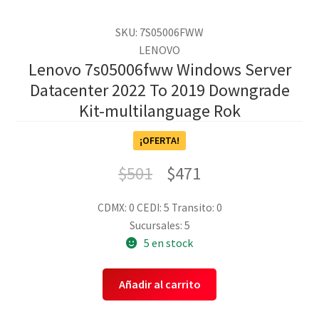
SKU: 7S05006FWW
LENOVO
Lenovo 7s05006fww Windows Server
Datacenter 2022 To 2019 Downgrade
Kit-multilanguage Rok
¡OFERTA!
$
501
$
471
CDMX: 0
CEDI: 5
Transito: 0
Sucursales: 5
5 en stock
Añadir al carrito