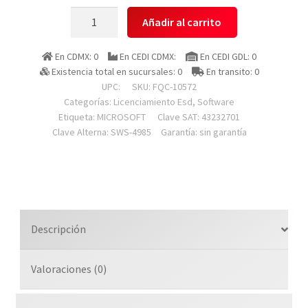
Microsoft
Añadir al carrito
Fqc-
10572
En CDMX: 0
En CEDI CDMX:
En CEDI GDL: 0
Esd
Existencia total en sucursales: 0
En transito: 0
Windows
UPC:
SKU:
FQC-10572
11
Categorías:
Licenciamiento Esd
,
Software
Etiqueta:
MICROSOFT
Clave SAT: 43232701
Pro
Clave Alterna: SWS-4985
Garantía: sin garantía
64
Bit
-
Multilenguaje
-
Uso
Descripción
Comercial
-
Valoraciones (0)
Descarga
Digital
cantidad