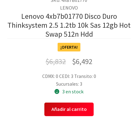
SKU: 4XB7B01770
LENOVO
Lenovo 4xb7b01770 Disco Duro
Thinksystem 2.5 1.2tb 10k Sas 12gb Hot
Swap 512n Hdd
¡OFERTA!
$
6,832
$
6,492
CDMX: 0
CEDI: 3
Transito: 0
Sucursales: 3
3 en stock
Añadir al carrito