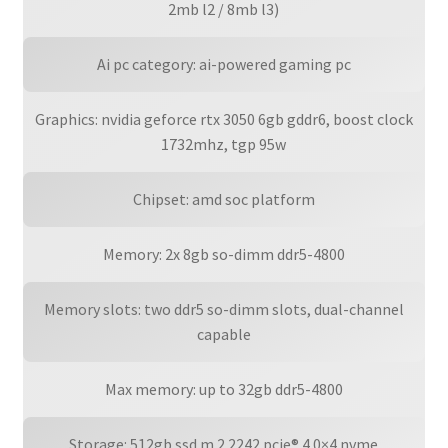
2mb l2 / 8mb l3)
Ai pc category: ai-powered gaming pc
Graphics: nvidia geforce rtx 3050 6gb gddr6, boost clock
1732mhz, tgp 95w
Chipset: amd soc platform
Memory: 2x 8gb so-dimm ddr5-4800
Memory slots: two ddr5 so-dimm slots, dual-channel
capable
Max memory: up to 32gb ddr5-4800
Storage: 512gb ssd m.2 2242 pcie® 4.0×4 nvme