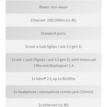
Wwan: non-wwan
Ethernet: 100/1000m (rj-45)
Standard ports
3x usb-a (usb 5gbps / usb 3.2 gen 1)
1x usb-c (usb 10gbps / usb 3.2 gen 2), with lenovo pd
140w and displayport 1.4
1x hdmi® 2.1, up to 8k/60hz
1x headphone / microphone combo jack (3.5mm)
1x ethernet (rj-45)