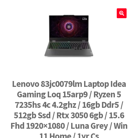
🔍
Lenovo 83jc0079lm Laptop Idea
Gaming Loq 15arp9 / Ryzen 5
7235hs 4c 4.2ghz / 16gb Ddr5 /
512gb Ssd / Rtx 3050 6gb / 15.6
Fhd 1920×1080 / Luna Grey / Win
11 Home / 1yr Cs