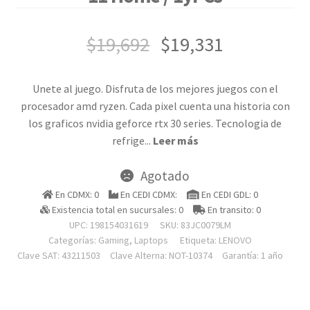
$
19,692
$
19,331
Unete al juego. Disfruta de los mejores juegos con el
procesador amd ryzen. Cada pixel cuenta una historia con
los graficos nvidia geforce rtx 30 series. Tecnologia de
refrige
...
Leer más
Agotado
En CDMX: 0
En CEDI CDMX:
En CEDI GDL: 0
Existencia total en sucursales: 0
En transito: 0
UPC: 198154031619
SKU:
83JC0079LM
Categorías:
Gaming
,
Laptops
Etiqueta:
LENOVO
Clave SAT: 43211503
Clave Alterna: NOT-10374
Garantía: 1 año