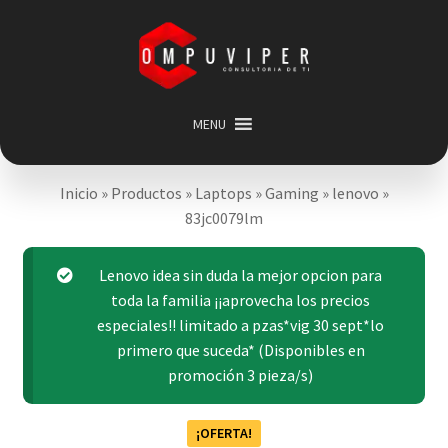
Saltar
Ir
a
al
navegación
contenido
MENU
Inicio
Inicio
»
Productos
»
Laptops
»
Gaming
»
lenovo
»
Categorias
Expandir
83jc0079lm
menú
Promociones
hijo
Carrito
Lenovo idea sin duda la mejor opcion para
toda la familia ¡¡aprovecha los precios
Mi cuenta
especiales!! limitado a pzas*vig 30 sept*lo
Acerca de
primero que suceda* (Disponibles en
promoción 3 pieza/s)
¡OFERTA!