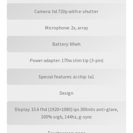
Camera: hd 720p with e-shutter
Microphone: 2x, array
Battery: 60wh
Power adapter: 170w slim tip (3-pin)
Special features: ai chip: la1
Design
Display: 15.6 fhd (1920×1080) ips 300nits anti-glare,
100% srgb, 144hz, g-sync
Touchscreen: none