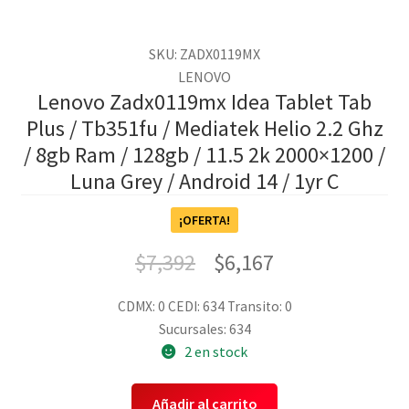
SKU: ZADX0119MX
LENOVO
Lenovo Zadx0119mx Idea Tablet Tab
Plus / Tb351fu / Mediatek Helio 2.2 Ghz
/ 8gb Ram / 128gb / 11.5 2k 2000×1200 /
Luna Grey / Android 14 / 1yr C
¡OFERTA!
$
7,392
$
6,167
CDMX: 0
CEDI: 634
Transito: 0
Sucursales: 634
2 en stock
Añadir al carrito