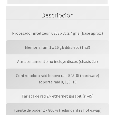
545-
8i,
Descripción
Sin
S.o.,
Power
S.
Procesador intel xeon 6353p 8c 2.7 ghz (base aprox.)
2x800w,
Nbd.
Memoria ram 1 x 16 gb ddr5 ecc (1rx8)
(next
Business
Almacenamiento no incluye discos (chasis 2.5)
Day)
cantidad
Controladora raid lenovo raid 545-8i (hardware)
soporte raid 0, 1, 5, 10
Tarjeta de red 2 × ethernet gigabit (rj-45)
Fuente de poder 2 × 800 w (redundantes hot-swap)