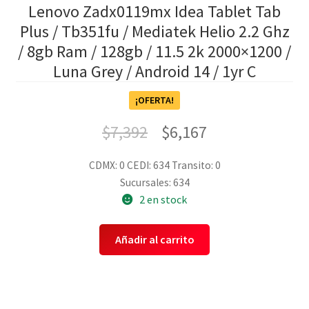
Lenovo Zadx0119mx Idea Tablet Tab
Plus / Tb351fu / Mediatek Helio 2.2 Ghz
/ 8gb Ram / 128gb / 11.5 2k 2000×1200 /
Luna Grey / Android 14 / 1yr C
¡OFERTA!
$
7,392
$
6,167
CDMX: 0
CEDI: 634
Transito: 0
Sucursales: 634
2 en stock
Añadir al carrito