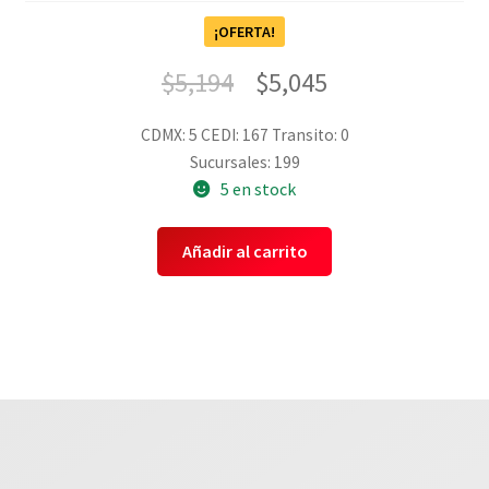
¡OFERTA!
$
5,194
$
5,045
CDMX: 5
CEDI: 167
Transito: 0
Sucursales: 199
5 en stock
Añadir al carrito