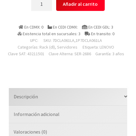
Lenovo
Añadir al carrito
7dcla061la,1p7dcla061la
Servidor
Thinksystem
En CDMX: 0
En CEDI CDMX:
En CEDI GDL: 3
Sr250
Existencia total en sucursales: 3
En transito: 0
V3
UPC:
SKU:
7DCLA061LA,1P7DCLA061LA
2.5
Categorías:
Rack (dl)
,
Servidores
Etiqueta:
LENOVO
1u,
Clave SAT: 43211501
Clave Alterna: SER-2686
Garantía: 3 años
Intel
Xeon
1x
6353p
8c,ram
Descripción
1x16gb
1rx8,
Información adicional
Sin
Discos,
Raid
Valoraciones (0)