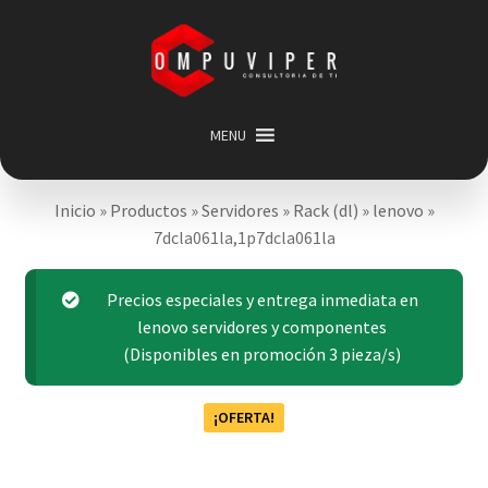
Saltar
Ir
a
al
navegación
contenido
MENU
Inicio
Inicio
»
Productos
»
Servidores
»
Rack (dl)
»
lenovo
»
Categorias
Expandir
7dcla061la,1p7dcla061la
menú
Promociones
hijo
Carrito
Precios especiales y entrega inmediata en
lenovo servidores y componentes
Mi cuenta
(Disponibles en promoción 3 pieza/s)
Acerca de
¡OFERTA!