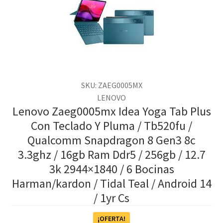
SKU: ZAEG0005MX
LENOVO
Lenovo Zaeg0005mx Idea Yoga Tab Plus
Con Teclado Y Pluma / Tb520fu /
Qualcomm Snapdragon 8 Gen3 8c
3.3ghz / 16gb Ram Ddr5 / 256gb / 12.7
3k 2944×1840 / 6 Bocinas
Harman/kardon / Tidal Teal / Android 14
/ 1yr Cs
¡OFERTA!