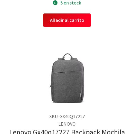
5 en stock
Añadir al carrito
SKU: GX40Q17227
LENOVO
Lenovo Gx40q17227 Backpack Mochila