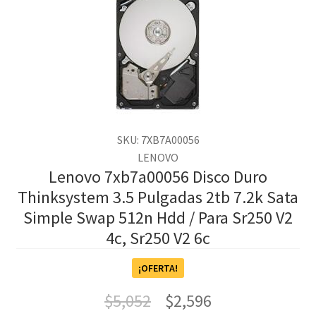
SKU: 7XB7A00056
LENOVO
Lenovo 7xb7a00056 Disco Duro
Thinksystem 3.5 Pulgadas 2tb 7.2k Sata
Simple Swap 512n Hdd / Para Sr250 V2
4c, Sr250 V2 6c
¡OFERTA!
$
5,052
$
2,596