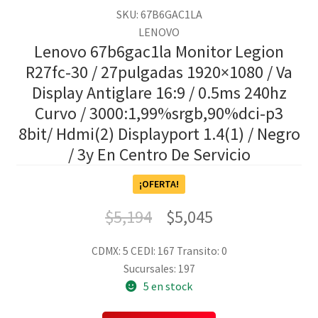
SKU: 67B6GAC1LA
LENOVO
Lenovo 67b6gac1la Monitor Legion
R27fc-30 / 27pulgadas 1920×1080 / Va
Display Antiglare 16:9 / 0.5ms 240hz
Curvo / 3000:1,99%srgb,90%dci-p3
8bit/ Hdmi(2) Displayport 1.4(1) / Negro
/ 3y En Centro De Servicio
¡OFERTA!
$
5,194
$
5,045
CDMX: 5
CEDI: 167
Transito: 0
Sucursales: 197
5 en stock