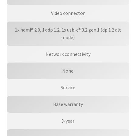
Video connector
1x hdmi® 2.0, 1x dp 1.2, 1x usb-c® 3.2 gen 1 (dp 1.2 alt
mode)
Network connectivity
None
Service
Base warranty
3-year