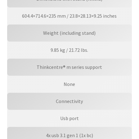
604.4×714.6×235 mm / 23.8×28.13×9.25 inches
Weight (including stand)
9.85 kg / 21.72 lbs.
Thinkcentre® m series support
None
Connectivity
Usb port
4x usb 3.1 gen 1 (1x bc)