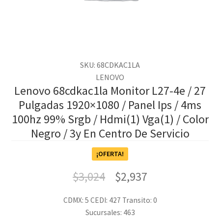
SKU: 68CDKAC1LA
LENOVO
Lenovo 68cdkac1la Monitor L27-4e / 27
Pulgadas 1920×1080 / Panel Ips / 4ms
100hz 99% Srgb / Hdmi(1) Vga(1) / Color
Negro / 3y En Centro De Servicio
¡OFERTA!
$
3,024
$
2,937
CDMX: 5
CEDI: 427
Transito: 0
Sucursales: 463