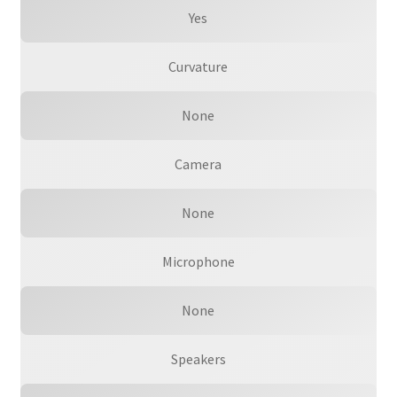
Yes
Curvature
None
Camera
None
Microphone
None
Speakers