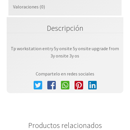
os
Valoraciones (0)
En
Sitio
cantidad
Descripción
Tp workstation entry 5y onsite 5y onsite upgrade from
3y onsite 3y os
Compartelo en redes sociales
Productos relacionados