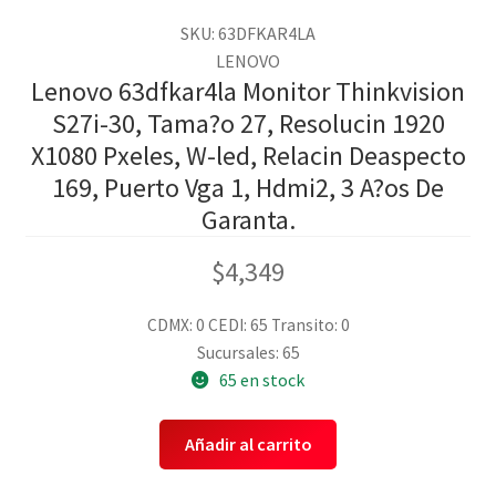
SKU: 63DFKAR4LA
LENOVO
Lenovo 63dfkar4la Monitor Thinkvision
S27i-30, Tama?o 27, Resolucin 1920
X1080 Pxeles, W-led, Relacin Deaspecto
169, Puerto Vga 1, Hdmi2, 3 A?os De
Garanta.
$
4,349
CDMX: 0
CEDI: 65
Transito: 0
Sucursales: 65
65 en stock
Añadir al carrito