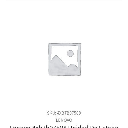
SKU: 4XB7B07588
LENOVO
Lenovo 4xb7b07588 Unidad De Estado