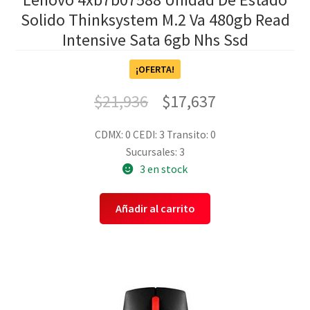
Solido Thinksystem M.2 Va 480gb Read
Intensive Sata 6gb Nhs Ssd
¡OFERTA!
$
21,936
$
17,637
CDMX: 0
CEDI: 3
Transito: 0
Sucursales: 3
3 en stock
Añadir al carrito