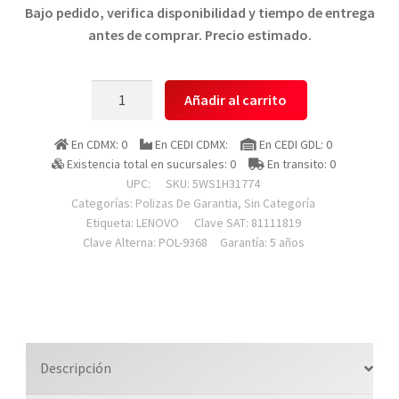
Bajo pedido, verifica disponibilidad y tiempo de entrega
antes de comprar. Precio estimado.
Lenovo
Añadir al carrito
5ws1h31774
Poliza
En CDMX: 0
En CEDI CDMX:
En CEDI GDL: 0
De
Existencia total en sucursales: 0
En transito: 0
Garant?
UPC:
SKU:
5WS1H31774
a
Categorías:
Polizas De Garantia
,
Sin Categoría
Etiqueta:
LENOVO
Clave SAT: 81111819
Upgrade
Clave Alterna: POL-9368
Garantía: 5 años
A
5
A?
os
De
3
Descripción
A?