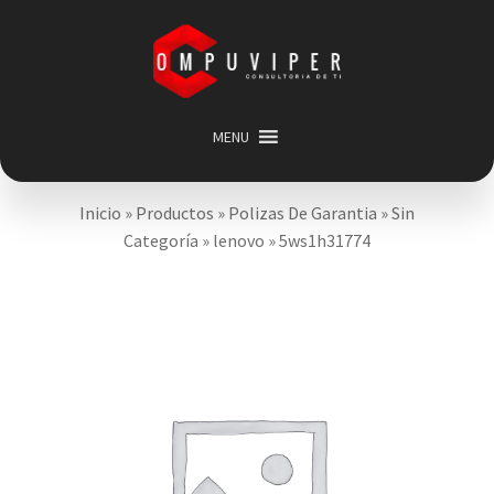
Saltar
Ir
a
al
navegación
contenido
MENU
Inicio
Inicio
»
Productos
»
Polizas De Garantia
»
Sin
Categorias
Expandir
Categoría
»
lenovo
»
5ws1h31774
menú
Promociones
hijo
Carrito
Mi cuenta
Acerca de