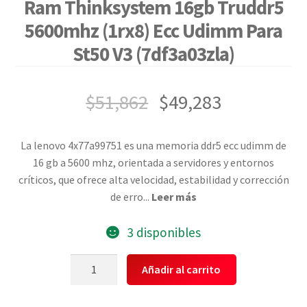
Ram Thinksystem 16gb Truddr5
5600mhz (1rx8) Ecc Udimm Para
St50 V3 (7df3a03zla)
$
51,862
$
49,283
La lenovo 4x77a99751 es una memoria ddr5 ecc udimm de
16 gb a 5600 mhz, orientada a servidores y entornos
críticos, que ofrece alta velocidad, estabilidad y corrección
de erro
...
Leer más
3 disponibles
Lenovo
Añadir al carrito
4x77a99751
Memoria