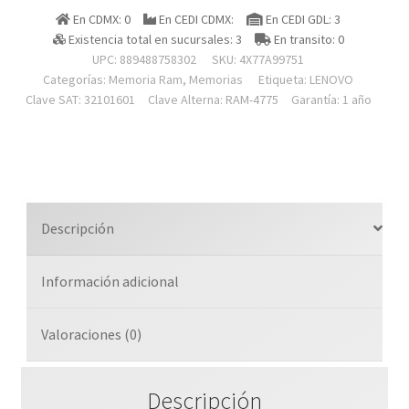
Ram
En CDMX: 0
En CEDI CDMX:
En CEDI GDL: 3
Thinksystem
Existencia total en sucursales: 3
En transito: 0
16gb
UPC: 889488758302
SKU:
4X77A99751
Truddr5
Categorías:
Memoria Ram
,
Memorias
Etiqueta:
LENOVO
5600mhz
Clave SAT: 32101601
Clave Alterna: RAM-4775
Garantía: 1 año
(1rx8)
Ecc
Udimm
Para
St50
Descripción
V3
(7df3a03zla)
Información adicional
cantidad
Valoraciones (0)
Descripción