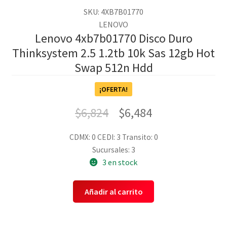
SKU: 4XB7B01770
LENOVO
Lenovo 4xb7b01770 Disco Duro
Thinksystem 2.5 1.2tb 10k Sas 12gb Hot
Swap 512n Hdd
¡OFERTA!
$
6,824
$
6,484
CDMX: 0
CEDI: 3
Transito: 0
Sucursales: 3
3 en stock
Añadir al carrito