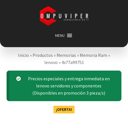
Saltar
Ir
a
al
navegación
contenido
MENU
Inicio
Inicio
»
Productos
»
Memorias
»
Memoria Ram
»
Categorias
Expandir
lenovo
»
4x77a99751
menú
Promociones
hijo
Carrito
Precios especiales y entrega inmediata en
lenovo servidores y componentes
Mi cuenta
(Disponibles en promoción 3 pieza/s)
Acerca de
¡OFERTA!