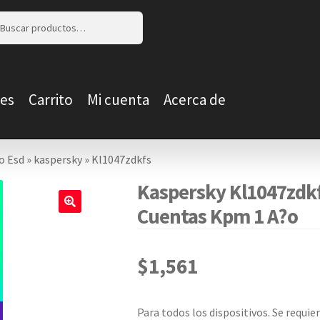
r
r
es
Carrito
Mi cuenta
Acerca de
o Esd
»
kaspersky
»
Kl1047zdkfs
Kaspersky Kl1047zdkf
Cuentas Kpm 1 A?o
🔍
$
1,561
Para todos los dispositivos. Se requier