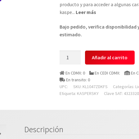
producto y para acceder a algunas car
kaspe
...
Leer más
Bajo pedido, verifica disponibilidad
estimado.
Kaspersky
Añadir al carrito
Kl1047zdkfs
Esd
En CDMX: 0
En CEDI CDMX:
En C
Premium
En transito: 0
10
UPC:
SKU:
KL1047ZDKFS
Categorías:
L
Disp
Etiqueta:
KASPERSKY
Clave SAT: 432332
5
Cuentas
Kpm
1
Descripción
A?