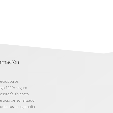
ormación
ecios bajos
ago 100% seguro
esororía sin costo
rvicio personalizado
oductos con garantía