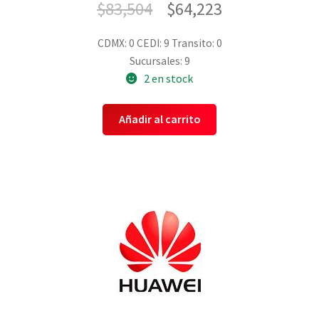
$
83,504
$
64,223
CDMX: 0
CEDI: 9
Transito: 0
Sucursales: 9
2 en stock
Añadir al carrito