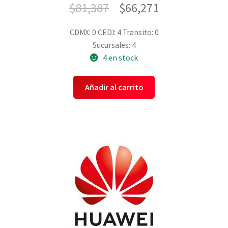
$
81,387
$
66,271
CDMX: 0
CEDI: 4
Transito: 0
Sucursales: 4
4 en stock
Añadir al carrito