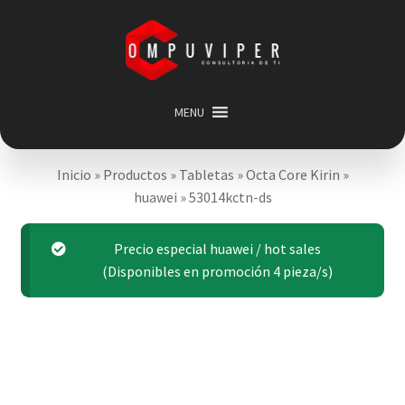
Saltar
Ir
a
al
navegación
contenido
MENU
Inicio
Inicio
»
Productos
»
Tabletas
»
Octa Core Kirin
»
Categorias
Expandir
huawei
»
53014kctn-ds
menú
Promociones
hijo
Carrito
Precio especial huawei / hot sales
(Disponibles en promoción 4 pieza/s)
Mi cuenta
Acerca de