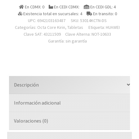
Matepad
En CDMX: 0
En CEDI CDMX:
En CEDI GDL: 4
11.5,
Existencia total en sucursales: 4
En transito: 0
Procesador
UPC: 6942103163487
SKU:
53014KCTN-DS
Kirin
Categorías:
Octa Core Kirin
,
Tabletas
Etiqueta:
HUAWEI
T82b,
Clave SAT: 43211509
Clave Alterna: NOT-10633
Garantía: sin garantía
Ram
8gb,
Disco
Duro
128gb,
Pantalla
Descripción
11.5in,
Sistema
Información adicional
Operativo
Harmonyos
4.3,
Valoraciones (0)
Camara
Frontal