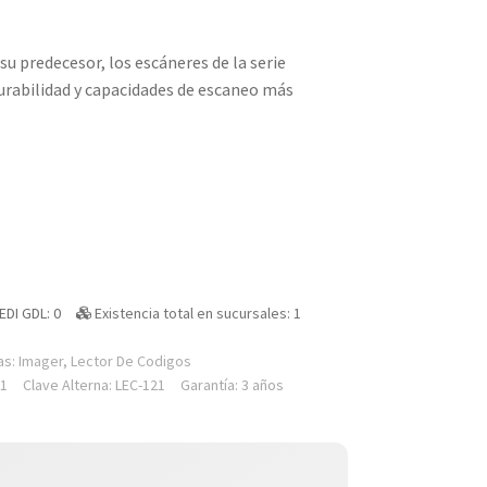
u predecesor, los escáneres de la serie
durabilidad y capacidades de escaneo más
EDI GDL: 0
Existencia total en sucursales: 1
as:
Imager
,
Lector De Codigos
01
Clave Alterna: LEC-121
Garantía: 3 años