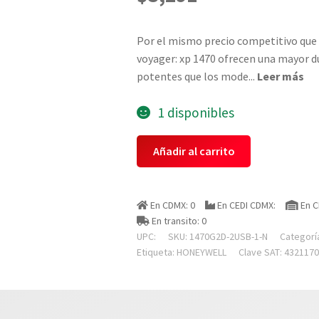
Por el mismo precio competitivo que s
voyager: xp 1470 ofrecen una mayor 
potentes que los mode
...
Leer más
1 disponibles
Honeywell
Añadir al carrito
1470g2d-
2usb-
1-
En CDMX: 0
En CEDI CDMX:
En C
n
En transito: 0
Lector
UPC:
SKU:
1470G2D-2USB-1-N
Categorí
De
Etiqueta:
HONEYWELL
Clave SAT: 432117
Codigo
De
Barras