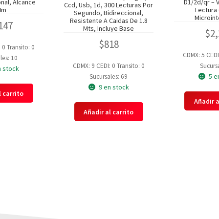
nal, Alcance
D1/2d/qr – 
Ccd, Usb, 1d, 300 Lecturas Por
0m
Lectura 
Segundo, Bidireccional,
Microint
Resistente A Caidas De 1.8
147
Mts, Incluye Base
$
2
$
818
: 0
Transito: 0
CDMX: 5
CEDI
les: 10
CDMX: 9
CEDI: 0
Transito: 0
Sucursa
n stock
5 e
Sucursales: 69
9 en stock
 carrito
Añadir a
Añadir al carrito