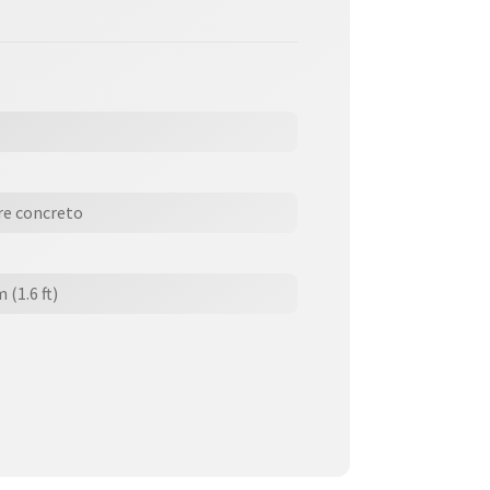
bre concreto
 (1.6 ft)