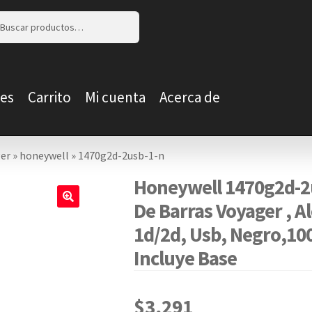
r
r
es
Carrito
Mi cuenta
Acerca de
er
»
honeywell
»
1470g2d-2usb-1-n
Honeywell 1470g2d-2u
De Barras Voyager , 
🔍
1d/2d, Usb, Negro,10
Incluye Base
$
3,291