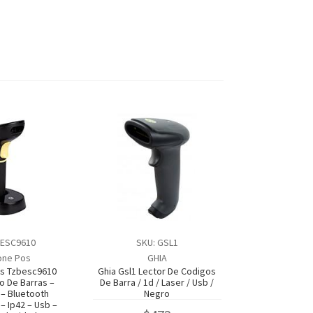
BESC9610
SKU: GSL1
one Pos
GHIA
s Tzbesc9610
Ghia Gsl1 Lector De Codigos
o De Barras –
De Barra / 1d / Laser / Usb /
– Bluetooth
Negro
– Ip42 – Usb –