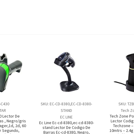
SC430
SKU: EC-CD-8380,EC-CD-8380-
SKU: TZ
TAR
STAND
Tech Z
0 Lector De
Tech Zone Po
EC LINE
as , Negro/gris
Lector Codig
Ec Line Ec-cd-8380,ec-cd-8380-
ager,1d, 2d, 60
Techzone – 
stand Lector De Codigo De
r Segundo,
10mtrs – 2.4g 
Barras Ec-cd-8380, Negro,