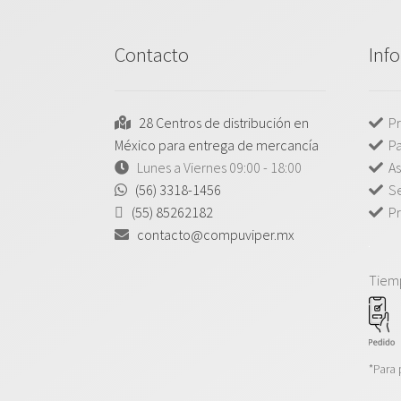
Contacto
Inf
28 Centros de distribución en
Pr
México para entrega de mercancía
P
Lunes a Viernes 09:00 - 18:00
As
(56) 3318-1456
Se
(55) 85262182
Pr
contacto@compuviper.mx
Tiem
*Para 