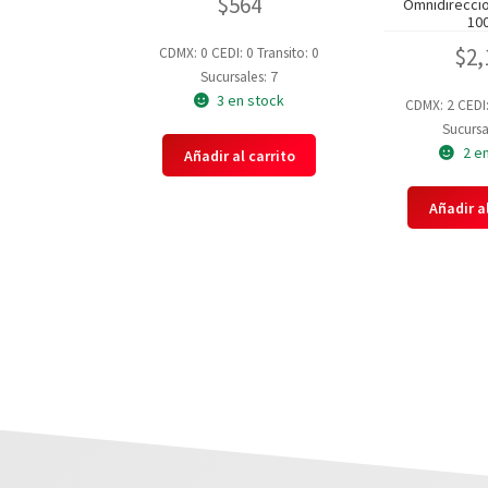
$
564
Omnidireccio
10
$
2,
CDMX: 0
CEDI: 0
Transito: 0
Sucursales: 7
3 en stock
CDMX: 2
CEDI
Sucursa
2 e
Añadir al carrito
Añadir al