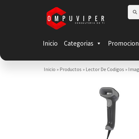
Saltar
Ir
Busca
Busca
por:
a
al
navegación
contenido
Inicio
Categorias
Promocion
Inicio
»
Productos
»
Lector De Codigos
»
Imag