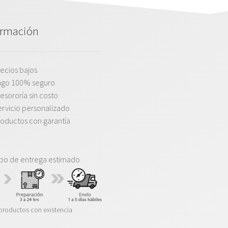
ormación
ecios bajos
ago 100% seguro
esororía sin costo
rvicio personalizado
oductos con garantía
po de entrega estimado
productos con existencia