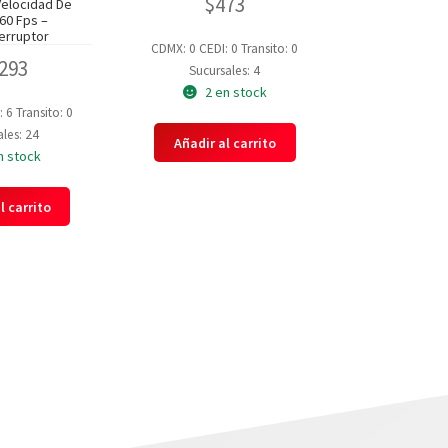
$
473
Velocidad De
60 Fps –
erruptor
CDMX: 0
CEDI: 0
Transito: 0
,293
Sucursales: 4
2 en stock
: 6
Transito: 0
les: 24
Añadir al carrito
n stock
l carrito