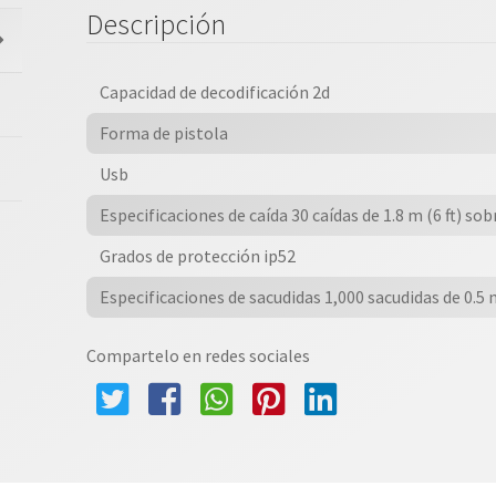
Voyager
Descripción
,
Alcance
250
Capacidad de decodificación 2d
Mm,
Forma de pistola
Imager
1d/2d,
Usb
Usb,
Especificaciones de caída 30 caídas de 1.8 m (6 ft) so
Negro,100
Lecturas
Grados de protección ip52
Por
Especificaciones de sacudidas 1,000 sacudidas de 0.5 m
Segundo,
Incluye
Compartelo en redes sociales
Base
cantidad