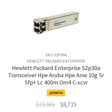
SKU: S2P30A
HEWLETT PACKARD ENTERPRISE
Hewlett Packard Enterprise S2p30a
Transceiver Hpe Aruba Hpe Anw 10g Sr
Sfp+ Lc 400m Om4 C-xcvr
¡OFERTA!
$
11,381
$
8,715