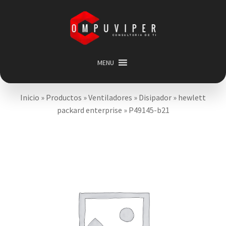
Saltar
Ir
a
al
navegación
contenido
MENU
Inicio
Inicio
»
Productos
»
Ventiladores
»
Disipador
»
hewlett
Categorias
Expandir
packard enterprise
»
P49145-b21
menú
Promociones
hijo
Carrito
Mi cuenta
Acerca de