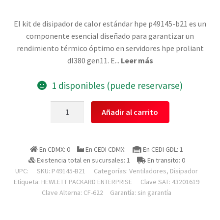
El kit de disipador de calor estándar hpe p49145-b21 es un
componente esencial diseñado para garantizar un
rendimiento térmico óptimo en servidores hpe proliant
dl380 gen11. E
...
Leer más
1 disponibles (puede reservarse)
Hewlett
Añadir al carrito
Packard
Enterprise
P49145-
En CDMX: 0
En CEDI CDMX:
En CEDI GDL: 1
b21
Existencia total en sucursales: 1
En transito: 0
Kit
UPC:
SKU:
P49145-B21
Categorías:
Ventiladores
,
Disipador
De
Etiqueta:
HEWLETT PACKARD ENTERPRISE
Clave SAT: 43201619
Enfriamientoh
Clave Alterna: CF-622
Garantía: sin garantía
Pe
Proliant