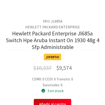
SKU: JL685A
HEWLETT PACKARD ENTERPRISE
Hewlett Packard Enterprise Jl685a
Switch Hpe Aruba Instant On 1930 48g 4
Sfp Administrable
¡OFERTA!
$
10,337
$
9,574
CDMX: 0
CEDI: 0
Transito: 0
Sucursales: 6
3 en stock
Añadir al carrito