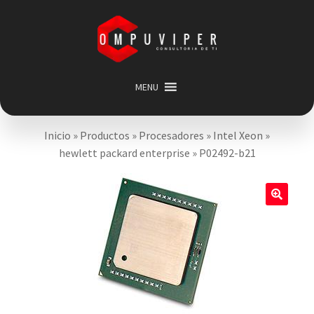
Saltar
Ir
a
al
navegación
contenido
MENU
Inicio
Inicio
»
Productos
»
Procesadores
»
Intel Xeon
»
Categorias
Expandir
hewlett packard enterprise
»
P02492-b21
menú
Promociones
hijo
Carrito
🔍
Mi cuenta
Acerca de