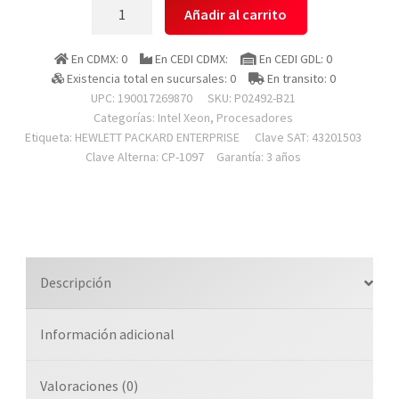
Hewlett
Añadir al carrito
Packard
Enterprise
En CDMX: 0
En CEDI CDMX:
En CEDI GDL: 0
P02492-
Existencia total en sucursales: 0
En transito: 0
b21
UPC: 190017269870
SKU:
P02492-B21
Procesador
Categorías:
Intel Xeon
,
Procesadores
Etiqueta:
HEWLETT PACKARD ENTERPRISE
Clave SAT: 43201503
Hpe
Clave Alterna: CP-1097
Garantía: 3 años
Dl380
Gen10
Intel
Xeon-
silver
4210
Descripción
2,2
Ghz
Información adicional
/
10
Ncleos
Valoraciones (0)