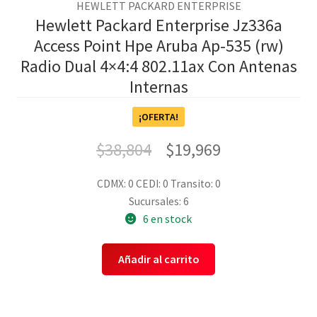
HEWLETT PACKARD ENTERPRISE
Hewlett Packard Enterprise Jz336a
Access Point Hpe Aruba Ap-535 (rw)
Radio Dual 4×4:4 802.11ax Con Antenas
Internas
¡OFERTA!
$
38,804
$
19,969
CDMX: 0
CEDI: 0
Transito: 0
Sucursales: 6
6 en stock
Añadir al carrito