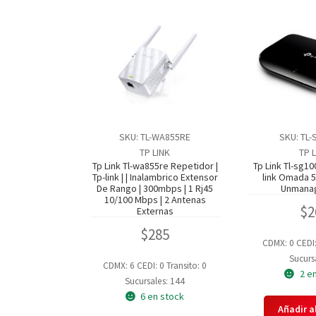
SKU: TL-WA855RE
SKU: TL
TP LINK
TP 
Tp Link Tl-wa855re Repetidor |
Tp Link Tl-sg10
Tp-link | | Inalambrico Extensor
link Omada 
De Rango | 300mbps | 1 Rj45
Unmana
10/100 Mbps | 2 Antenas
$
2
Externas
$
285
CDMX: 0
CEDI
Sucursa
CDMX: 6
CEDI: 0
Transito: 0
2 e
Sucursales: 144
6 en stock
Añadir al