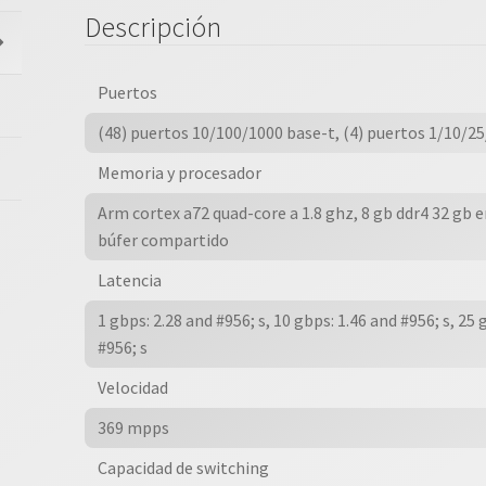
Puertos
Descripción
1g
Base-
t
Puertos
Y
(48) puertos 10/100/1000 base-t, (4) puertos 1/10/25
4
Memoria y procesador
Sfp56
A
Arm cortex a72 quad-core a 1.8 ghz, 8 gb ddr4 32 g
1/10/25/50
búfer compartido
G
Latencia
cantidad
1 gbps: 2.28 and #956; s, 10 gbps: 1.46 and #956; s, 25 
#956; s
Velocidad
369 mpps
Capacidad de switching