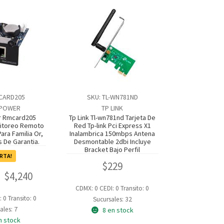
CARD205
SKU: TL-WN781ND
POWER
TP LINK
 Rmcard205
Tp Link Tl-wn781nd Tarjeta De
nitoreo Remoto
Red Tp-link Pci Express X1
ara Familia Or,
Inalambrica 150mbps Antena
s De Garantia.
Desmontable 2dbi Incluye
Bracket Bajo Perfil
RTA!
$
229
$
4,240
CDMX: 0
CEDI: 0
Transito: 0
: 0
Transito: 0
Sucursales: 32
ales: 7
8 en stock
n stock