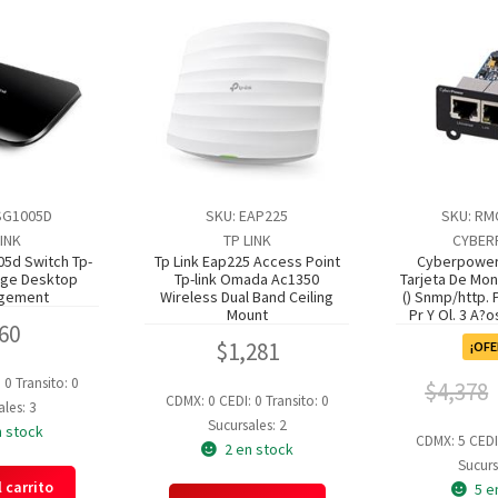
-SG1005D
SKU: EAP225
SKU: RM
LINK
TP LINK
CYBER
05d Switch Tp-
Tp Link Eap225 Access Point
Cyberpower
5ge Desktop
Tp-link Omada Ac1350
Tarjeta De Mo
gement
Wireless Dual Band Ceiling
() Snmp/http. P
Mount
Pr Y Ol. 3 A?o
60
$
1,281
¡OFE
: 0
Transito: 0
$
4,378
CDMX: 0
CEDI: 0
Transito: 0
les: 3
Sucursales: 2
n stock
CDMX: 5
CEDI
2 en stock
Sucurs
 carrito
5 e