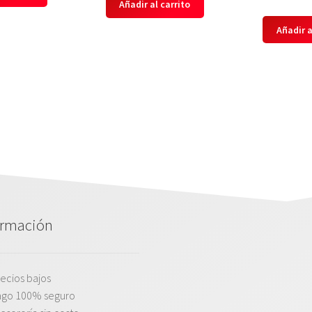
Añadir al carrito
Añadir a
ormación
ecios bajos
ago 100% seguro