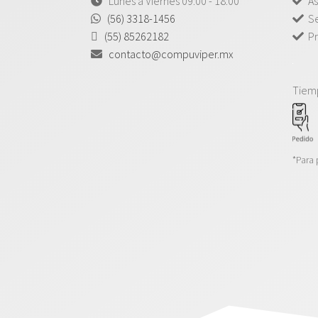
Lunes a Viernes 09:00 - 18:00
As
(56) 3318-1456
Se
(55) 85262182
Pr
contacto@compuviper.mx
Tiem
*Para 