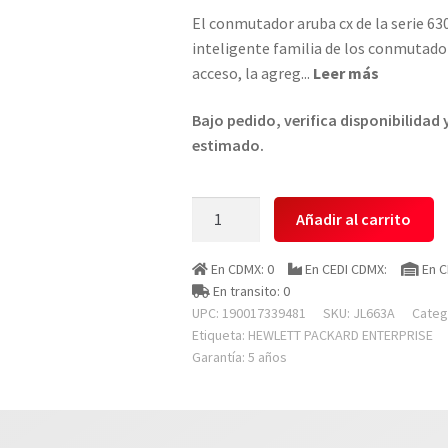
El conmutador aruba cx de la serie 63
inteligente familia de los conmutador
acceso, la agreg
...
Leer más
Bajo pedido, verifica disponibilidad
estimado.
Hewlett
Añadir al carrito
Packard
Enterprise
En CDMX: 0
En CEDI CDMX:
En C
Jl663a
En transito: 0
Switch
UPC: 190017339481
SKU:
JL663A
Categ
Hpe
Etiqueta:
HEWLETT PACKARD ENTERPRISE
Garantía: 5 años
Aruba
6300m
Con
48