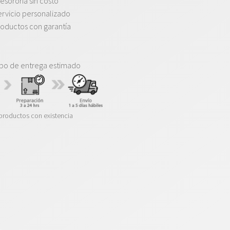
esororía sin costo
rvicio personalizado
oductos con garantía
po de entrega estimado
productos con existencia