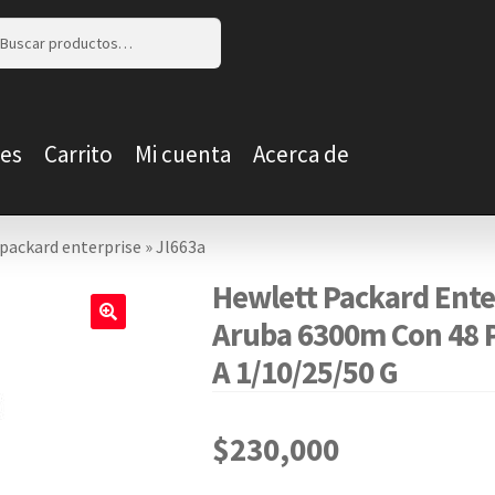
r
r
es
Carrito
Mi cuenta
Acerca de
packard enterprise
»
Jl663a
Hewlett Packard Ente
Aruba 6300m Con 48 P
🔍
A 1/10/25/50 G
$
230,000