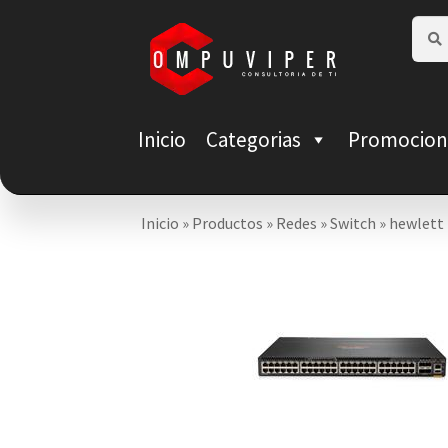
Saltar
Ir
Busca
Busca
por:
a
al
navegación
contenido
Inicio
Categorias
Promocion
Inicio
»
Productos
»
Redes
»
Switch
»
hewlett 