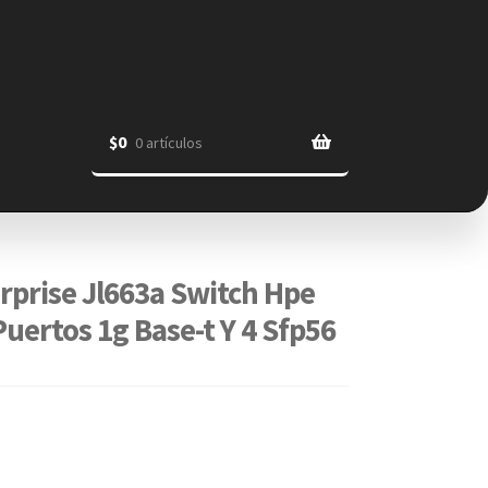
$
0
0 artículos
rprise Jl663a Switch Hpe
uertos 1g Base-t Y 4 Sfp56