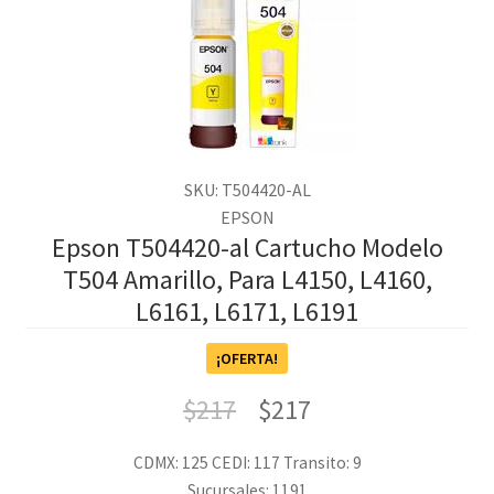
SKU: T504420-AL
EPSON
Epson T504420-al Cartucho Modelo
T504 Amarillo, Para L4150, L4160,
L6161, L6171, L6191
¡OFERTA!
$
217
$
217
CDMX: 125
CEDI: 117
Transito: 9
Sucursales: 1191