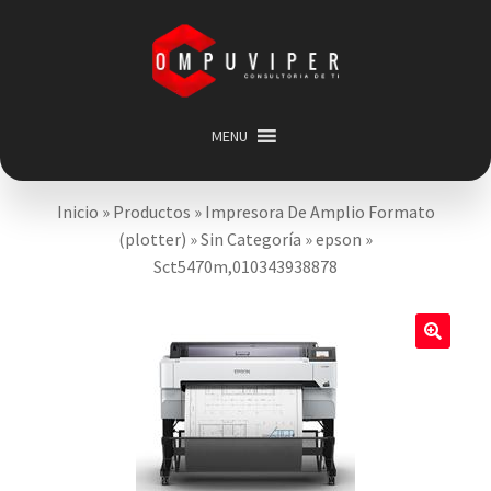
Saltar
Ir
a
al
navegación
contenido
MENU
Inicio
Inicio
»
Productos
»
Impresora De Amplio Formato
Categorias
Expandir
(plotter)
»
Sin Categoría
»
epson
»
menú
Promociones
Sct5470m,010343938878
hijo
Carrito
Mi cuenta
🔍
Acerca de