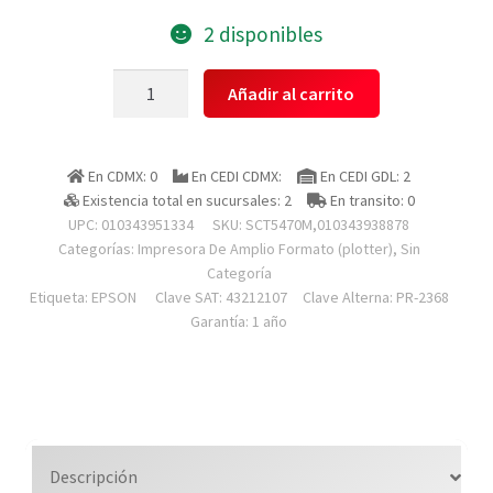
2 disponibles
Epson
Añadir al carrito
Sct5470m,010343938878
Plotter
Surecolor
En CDMX: 0
En CEDI CDMX:
En CEDI GDL: 2
T5470m,
Existencia total en sucursales: 2
En transito: 0
Multifuncional,
UPC: 010343951334
SKU:
SCT5470M,010343938878
36
Categorías:
Impresora De Amplio Formato (plotter)
,
Sin
Pulgadas,
Categoría
Etiqueta:
EPSON
Clave SAT: 43212107
Clave Alterna: PR-2368
91
Garantía: 1 año
Cm,
Usb,
Ethernet
Red
4
Tintas,
Descripción