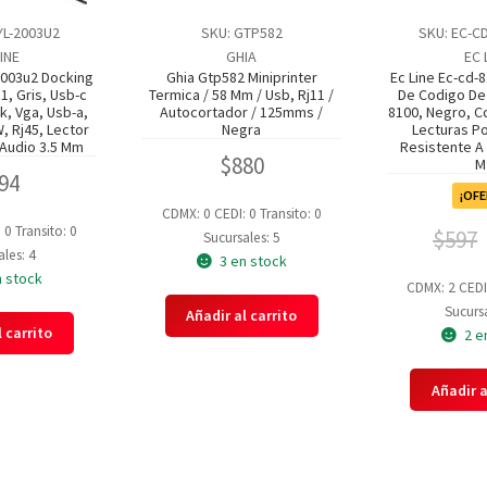
YL-2003U2
SKU: GTP582
SKU: EC-C
INE
GHIA
EC 
-2003u2 Docking
Ghia Gtp582 Miniprinter
Ec Line Ec-cd-
 1, Gris, Usb-c
Termica / 58 Mm / Usb, Rj11 /
De Codigo De 
k, Vga, Usb-a,
Autocortador / 125mms /
8100, Negro, Cc
, Rj45, Lector
Negra
Lecturas P
 Audio 3.5 Mm
Resistente A 
$
880
M
94
¡OFE
CDMX: 0
CEDI: 0
Transito: 0
: 0
Transito: 0
$
597
Sucursales: 5
les: 4
3 en stock
n stock
CDMX: 2
CEDI
Sucursa
Añadir al carrito
 carrito
2 e
Añadir a