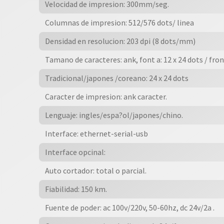
Velocidad de impresion: 300mm/seg.
Luz,
Para
Columnas de impresion: 512/576 dots/ linea
Cocina
Densidad en resolucion: 203 dpi (8 dots/mm)
cantidad
Tamano de caracteres: ank, font a: 12 x 24 dots / fron
Tradicional/japones /coreano: 24 x 24 dots
Caracter de impresion: ank caracter.
Lenguaje: ingles/espa?ol/japones/chino.
Interface: ethernet-serial-usb
Interface opcinal:
Auto cortador: total o parcial.
Fiabilidad: 150 km.
Fuente de poder: ac 100v/220v, 50-60hz, dc 24v/2a .