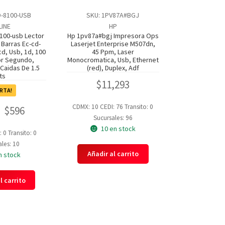
D-8100-USB
SKU: 1PV87A#BGJ
LINE
HP
8100-usb Lector
Hp 1pv87a#bgj Impresora Ops
Barras Ec-cd-
Laserjet Enterprise M507dn,
d, Usb, 1d, 100
45 Ppm, Laser
or Segundo,
Monocromatica, Usb, Ethernet
Caidas De 1.5
(red), Duplex, Adf
ts
$
11,293
RTA!
CDMX: 10
CEDI: 76
Transito: 0
$
596
Sucursales: 96
10 en stock
: 0
Transito: 0
les: 10
Añadir al carrito
n stock
l carrito