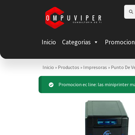
Saltar
Ir
Busca
Busca
por:
a
al
navegación
contenido
Inicio
Categorias
Promocion
Inicio
»
Productos
»
Impresoras
»
Punto De V
Promocion ec line: las miniprinter ma