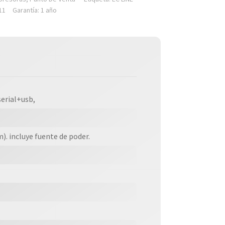
11
Garantía: 1 año
serial+usb,
. incluye fuente de poder.