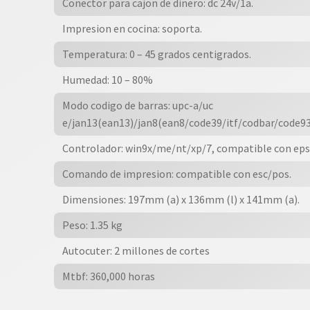
Conector para cajon de dinero: dc 24v/1a.
Impresion en cocina: soporta.
Temperatura: 0 – 45 grados centigrados.
Humedad: 10 – 80%
Modo codigo de barras: upc-a/uc
e/jan13(ean13)/jan8(ean8/code39/itf/codbar/code9
Controlador: win9x/me/nt/xp/7, compatible con ep
Comando de impresion: compatible con esc/pos.
Dimensiones: 197mm (a) x 136mm (l) x 141mm (a).
Peso: 1.35 kg
Autocuter: 2 millones de cortes
Mtbf: 360,000 horas