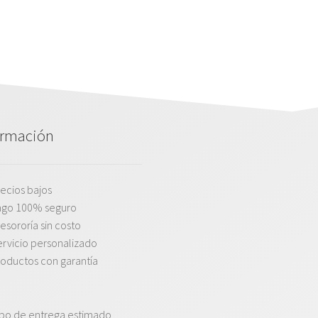
ormación
ecios bajos
ago 100% seguro
esororía sin costo
rvicio personalizado
oductos con garantía
po de entrega estimado