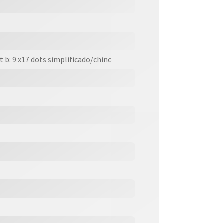
t b: 9 x17 dots simplificado/chino