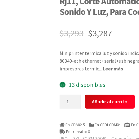
Rj11, Corte Automatic
Sonido Y Luz, Para Co
$
3,293
$
3,287
Miniprinter termica luz y sonido indi
80340-eth ethernet+serial+usb negra
impresoras termic
...
Leer más
13 disponibles
Ec
Añadir al carrito
Line
Ec-
pm-
En CDMX: 5
En CEDI CDMX:
En C
80340
En transito: 0
Miniprinter
UPC:
SKU:
EC-PM-80340
Categorías:
Im