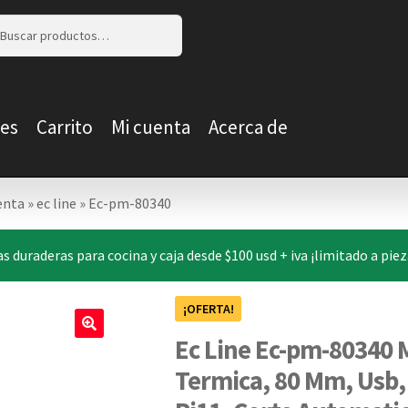
r
r
es
Carrito
Mi cuenta
Acerca de
enta
»
ec line
»
Ec-pm-80340
s duraderas para cocina y caja desde $100 usd + iva ¡limitado a pie
¡OFERTA!
Ec Line Ec-pm-80340 M
🔍
Termica, 80 Mm, Usb, 