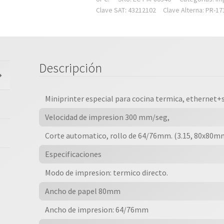
,
Clave SAT: 43212102
Clave Alterna: PR-17
Negro,
Termica,
80
Mm,
Descripción
Usb,
Serial,
Ethernet
Miniprinter especial para cocina termica, ethernet+
(red),
Velocidad de impresion 300 mm/seg,
Rj11,
Corte
Corte automatico, rollo de 64/76mm. (3.15, 80x80mm)
Automatico,
Especificaciones
300
Mm/seg,
Modo de impresion: termico directo.
Alerta
Ancho de papel 80mm
De
Sonido
Ancho de impresion: 64/76mm
Y