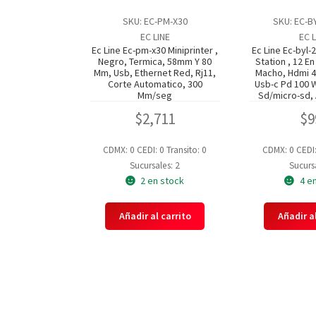
SKU: EC-PM-X30
SKU: EC-B
EC LINE
EC L
Ec Line Ec-pm-x30 Miniprinter ,
Ec Line Ec-byl
Negro, Termica, 58mm Y 80
Station , 12 En
Mm, Usb, Ethernet Red, Rj11,
Macho, Hdmi 4
Corte Automatico, 300
Usb-c Pd 100 W
Mm/seg
Sd/micro-sd,
$
2,711
$
9
CDMX: 0
CEDI: 0
Transito: 0
CDMX: 0
CEDI
Sucursales: 2
Sucursa
2 en stock
4 e
Añadir al carrito
Añadir al