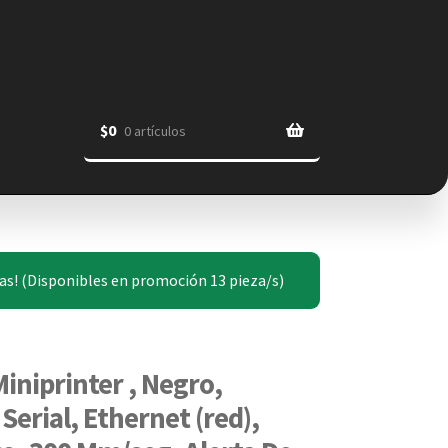
$
0
0 artículos
zas! (Disponibles en promoción 13 pieza/s)
iniprinter , Negro,
Serial, Ethernet (red),