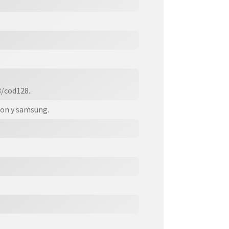
3/cod128.
son y samsung.