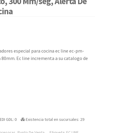
o, 300 Mm/seg, Alerta De
cina
cadores especial para cocina ec line ec-pm-
 80mm. Ec line incrementa a su catalogo de
EDI GDL: 0
Existencia total en sucursales: 29
presoras
,
Punto De Venta
Etiqueta:
EC LINE