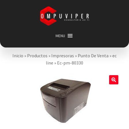
Saltar
Ir
a
al
navegación
contenido
MENU
Inicio
Inicio
»
Productos
»
Impresoras
»
Punto De Venta
»
ec
Categorias
Expandir
line
»
Ec-pm-80330
menú
Promociones
hijo
Carrito
🔍
Mi cuenta
Acerca de