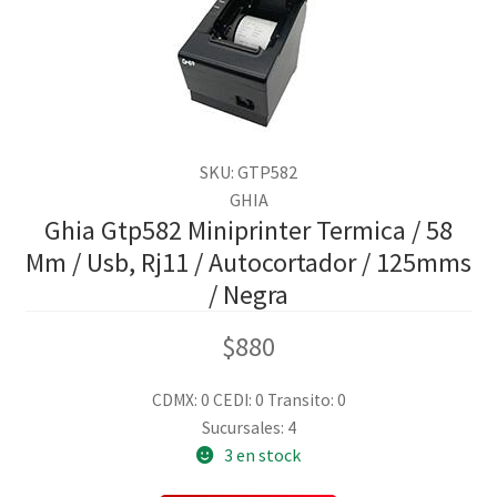
SKU: GTP582
GHIA
Ghia Gtp582 Miniprinter Termica / 58
Mm / Usb, Rj11 / Autocortador / 125mms
/ Negra
$
880
CDMX: 0
CEDI: 0
Transito: 0
Sucursales: 4
3 en stock