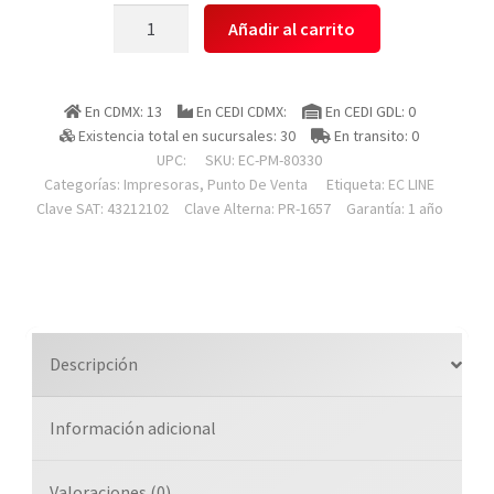
Ec
Añadir al carrito
Line
Ec-
pm-
En CDMX: 13
En CEDI CDMX:
En CEDI GDL: 0
80330
Existencia total en sucursales: 30
En transito: 0
Miniprinter
UPC:
SKU:
EC-PM-80330
,
Categorías:
Impresoras
,
Punto De Venta
Etiqueta:
EC LINE
Negro,
Clave SAT: 43212102
Clave Alterna: PR-1657
Garantía: 1 año
Termica,
80
Mm,
Usb,
Serial,
Descripción
Ethernet
(red),
Información adicional
Rj11,
Corte
Automatico,
Valoraciones (0)