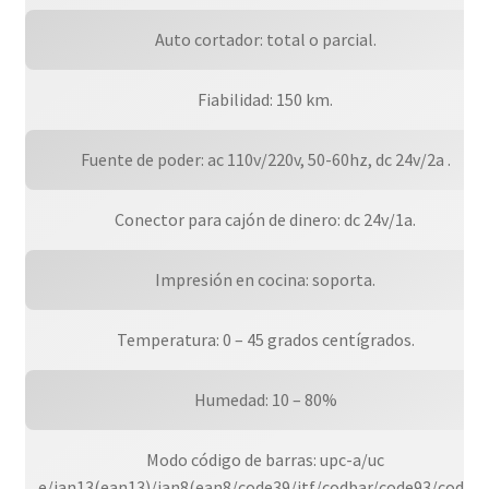
Auto cortador: total o parcial.
Fiabilidad: 150 km.
Fuente de poder: ac 110v/220v, 50-60hz, dc 24v/2a .
Conector para cajón de dinero: dc 24v/1a.
Impresión en cocina: soporta.
Temperatura: 0 – 45 grados centígrados.
Humedad: 10 – 80%
Modo código de barras: upc-a/uc
e/jan13(ean13)/jan8(ean8/code39/itf/codbar/code93/cod128