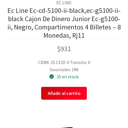
EC LINE
Ec Line Ec-cd-5100-ii-black,ec-g5100-ii-
black Cajon De Dinero Junior Ec-g5100-
ii, Negro, Compartimentos 4 Billetes – 8
Monedas, Rj11
$
931
CDMX: 25
CEDI: 0
Transito: 0
Sucursales: 186
25 en stock
Añadir al carrito