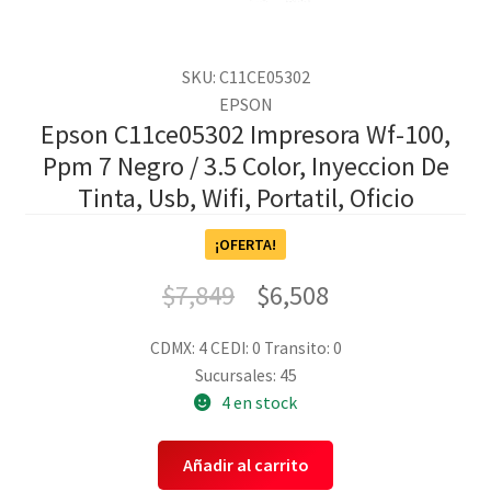
SKU: C11CE05302
EPSON
Epson C11ce05302 Impresora Wf-100,
Ppm 7 Negro / 3.5 Color, Inyeccion De
Tinta, Usb, Wifi, Portatil, Oficio
¡OFERTA!
$
7,849
$
6,508
CDMX: 4
CEDI: 0
Transito: 0
Sucursales: 45
4 en stock
Añadir al carrito