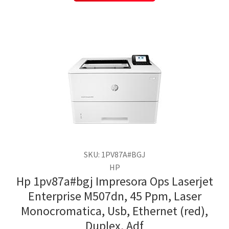
SKU: 1PV87A#BGJ
HP
Hp 1pv87a#bgj Impresora Ops Laserjet
Enterprise M507dn, 45 Ppm, Laser
Monocromatica, Usb, Ethernet (red),
Duplex, Adf