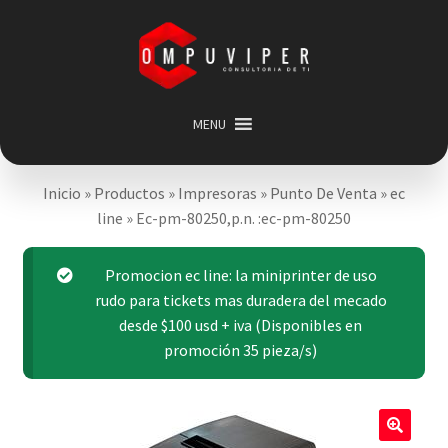
Saltar
Ir
a
al
navegación
contenido
MENU
Inicio
Inicio
»
Productos
»
Impresoras
»
Punto De Venta
»
ec
Categorias
Expandir
line
»
Ec-pm-80250,p.n. :ec-pm-80250
menú
Promociones
hijo
Carrito
Promocion ec line: la miniprinter de uso
rudo para tickets mas duradera del mecado
Mi cuenta
desde $100 usd + iva (Disponibles en
Acerca de
promoción 35 pieza/s)