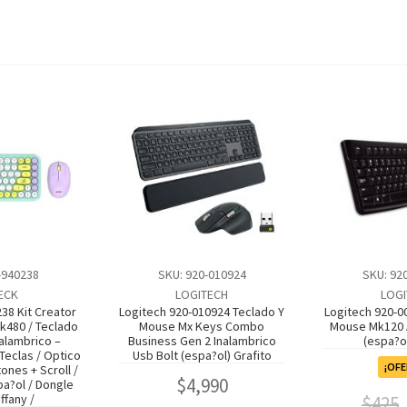
-940238
SKU: 920-010924
SKU: 92
ECK
LOGITECH
LOGI
38 Kit Creator
Logitech 920-010924 Teclado Y
Logitech 920-0
Mk480 / Teclado
Mouse Mx Keys Combo
Mouse Mk120 
nalambrico –
Business Gen 2 Inalambrico
(espa?o
Teclas / Optico
Usb Bolt (espa?ol) Grafito
¡OFE
tones + Scroll /
$
4,990
pa?ol / Dongle
ffany /
$
425