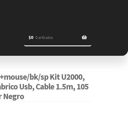
$
0
0 artículos
+mouse/bk/sp Kit U2000,
brico Usb, Cable 1.5m, 105
or Negro