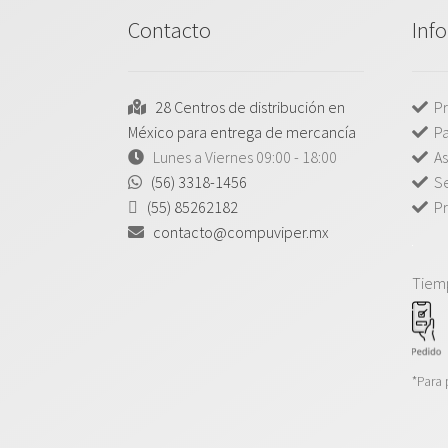
Contacto
Inf
28 Centros de distribución en
Pr
México para entrega de mercancía
P
Lunes a Viernes 09:00 - 18:00
As
(56) 3318-1456
Se
(55) 85262182
Pr
contacto@compuviper.mx
Tiem
*Para 