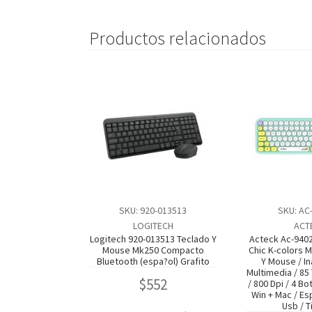
Productos relacionados
SKU: 920-013513
SKU: AC
LOGITECH
ACT
Logitech 920-013513 Teclado Y
Acteck Ac-9402
Mouse Mk250 Compacto
Chic K-colors 
Bluetooth (espa?ol) Grafito
Y Mouse / I
Multimedia / 85 
$
552
/ 800 Dpi / 4 Bo
Win + Mac / Es
Usb / Ti