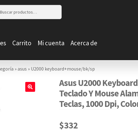
r
r
es
Carrito
Mi cuenta
Acerca de
tegoría
»
asus
»
U2000 keyboard+mouse/bk/sp
Asus U2000 Keyboard
Teclado Y Mouse Alam
🔍
Teclas, 1000 Dpi, Col
$
332