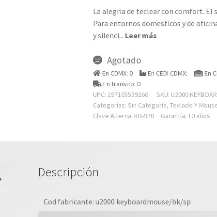
La alegria de teclear con comfort. El 
Para entornos domesticos y de ofici
y silenci
...
Leer más
Agotado
En CDMX: 0
En CEDI CDMX:
En C
En transito: 0
UPC: 197105539266
SKU:
U2000 KEYBOA
Categorías:
Sin Categoría
,
Teclado Y Mous
Clave Alterna: KB-970
Garantía: 10 años
Descripción
Cod fabricante: u2000 keyboardmouse/bk/sp