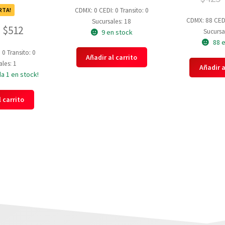
CDMX: 0
CEDI: 0
Transito: 0
RTA!
CDMX: 88
CED
Sucursales: 18
$
512
Sucursa
9 en stock
88 
: 0
Transito: 0
Añadir al carrito
les: 1
Añadir a
a 1 en stock!
 carrito