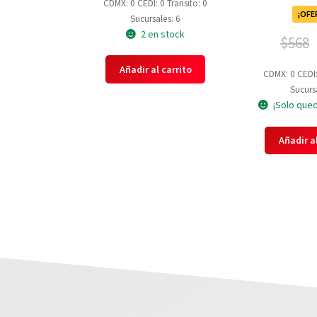
CDMX: 0
CEDI: 0
Transito: 0
¡OFE
Sucursales: 6
2 en stock
$
568
Añadir al carrito
CDMX: 0
CEDI
Sucursa
¡Solo qued
Añadir al