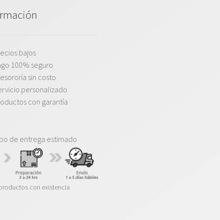
ormación
ecios bajos
ago 100% seguro
esororía sin costo
rvicio personalizado
oductos con garantía
po de entrega estimado
productos con existencia