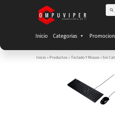
Saltar
Ir
Busca
Busca
por:
a
al
navegación
contenido
Inicio
Categorias
Promocion
Inicio
»
Productos
»
Teclado Y Mouse
»
Sin Ca