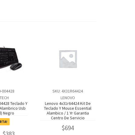
0-004428
SKU: 4X31R64424
TECH
LENOVO
04428 Teclado Y
Lenovo 4x31r64424 Kit De
Alambrico Usb
Teclado Y Mouse Essential
l) Negro
Alambico / 1 Yr Garantia
Centro De Servicio
RTA!
$
694
$
383