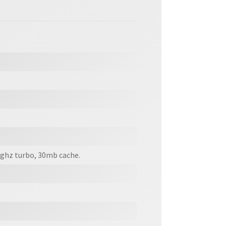
.5ghz turbo, 30mb cache.