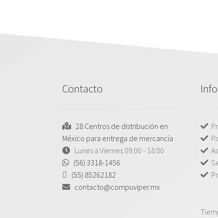
Contacto
Inf
28 Centros de distribución en
Pr
México para entrega de mercancía
P
Lunes a Viernes 09:00 - 18:00
As
(56) 3318-1456
Se
(55) 85262182
Pr
contacto@compuviper.mx
Tiem