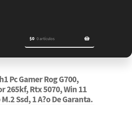
$
0
0 artículos
h1 Pc Gamer Rog G700,
or 265kf, Rtx 5070, Win 11
M.2 Ssd, 1 A?o De Garanta.