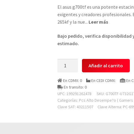
El asus g700tf es una potente estaci
exigentes y creadores profesionales. 
265kf y la nue
...
Leer más
Bajo pedido, verifica disponibilidad
estimado.
Asus
Añadir al carrito
G700tf-
u732g1t-
En CDMX: 0
En CEDI CDMX:
En C
h1
En transito: 0
Pc
UPC: 199291262478
SKU:
G700TF-U732G1
Gamer
Categorías:
Pcs Alto Desempe?o ( Gamers 
Clave SAT: 43211507
Clave Alterna: PC-69
Rog
G700,
Intel
Core