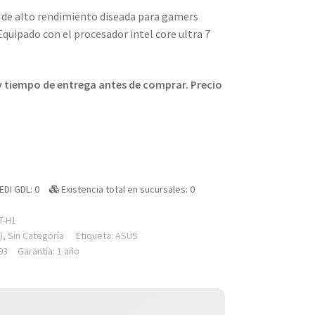
n de alto rendimiento diseada para gamers
Equipado con el procesador intel core ultra 7
 y tiempo de entrega antes de comprar. Precio
EDI GDL: 0
Existencia total en sucursales: 0
T-H1
)
,
Sin Categoría
Etiqueta:
ASUS
93
Garantía: 1 año