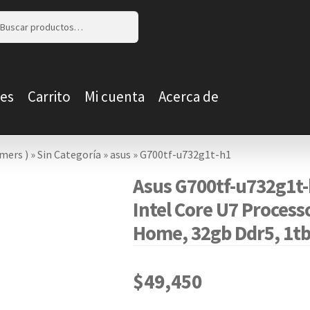
r
r
es
Carrito
Mi cuenta
Acerca de
mers )
»
Sin Categoría
»
asus
»
G700tf-u732g1t-h1
Asus G700tf-u732g1t-
Intel Core U7 Process
Home, 32gb Ddr5, 1tb 
$
49,450