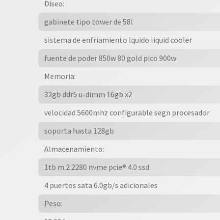
Diseo:
cantidad
gabinete tipo tower de 58l
sistema de enfriamiento lquido liquid cooler
fuente de poder 850w 80 gold pico 900w
Memoria:
32gb ddr5 u-dimm 16gb x2
velocidad 5600mhz configurable segn procesador
soporta hasta 128gb
Almacenamiento:
1tb m.2 2280 nvme pcie® 4.0 ssd
4 puertos sata 6.0gb/s adicionales
Peso: