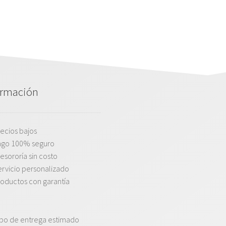
ormación
ecios bajos
ago 100% seguro
esororía sin costo
rvicio personalizado
oductos con garantía
po de entrega estimado