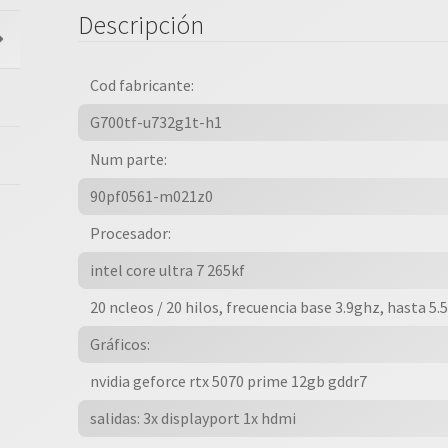
U7
Descripción
Processor
265kf,
Rtx
Cod fabricante:
5070,
G700tf-u732g1t-h1
Win
Num parte:
11
Home,
90pf0561-m021z0
32gb
Procesador:
Ddr5,
1tb
intel core ultra 7 265kf
M.2
20 ncleos / 20 hilos, frecuencia base 3.9ghz, hasta 5
Ssd,
1
Gráficos:
A?
nvidia geforce rtx 5070 prime 12gb gddr7
o
De
salidas: 3x displayport 1x hdmi
Garanta.