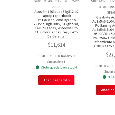
SKU: BM1403CDA-R58G512-P2
SKU: AORUS PR
ASUS
5104,889
Asus Bm1403cda-r58g512-p2
GIGA
Laptop Expertbook
Gigabyte Ao
Bm1403cda, Amd Ryzen 5
Ap3a5n6-5104
7535hs, 8gb Ddr5, 512gb Ssd,
Pc Gaming A
14.0 Pulgadas, Windows Pro
Ap3a5n6-5104 
11, Color Gentle Grey, 3 A?o
9500f / Rtx 50
De Garanta.
Psu 650w Gold
Enfriamiento A
$
11,614
C201 Negro /
$
27
CDMX: 1
CEDI: 0
Transito: 0
Sucursales: 1
CDMX: 0
CEDI:
¡Solo queda 1 en stock!
Sucursa
33 e
Añadir al carrito
Añadir al