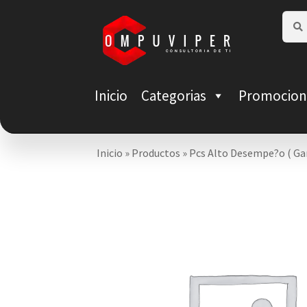
Saltar
Ir
Busca
Busca
por:
a
al
navegación
contenido
Inicio
Categorias
Promocion
Inicio
»
Productos
»
Pcs Alto Desempe?o ( Ga