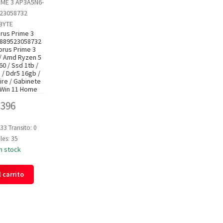
IME 3 AP3A5N6-
523058732
BYTE
rus Prime 3
,889523058732
orus Prime 3
/ Amd Ryzen 5
60 / Ssd 1tb /
 / Ddr5 16gb /
ire / Gabinete
 Win 11 Home
,396
 33
Transito: 0
les: 35
n stock
 carrito