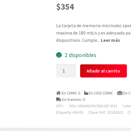
$
354
La tarjeta de memoria microsdxc spee
maxima de 180 mb/s y es adecuada par
dispositivos. Cumple
...
Leer más
2 disponibles
Adata
Añadir al carrito
Ud64gui3v30a2sp-
ra1
Memoria
En CDMX: 0
En CEDI CDMX:
En C
Microsdxc
En transito: 0
Speed
UPC:
SKU:
UD64GUI3V30A2SP-RA1
Cate
Plus
Etiqueta:
ADATA
Clave SAT: 32101622
C
64gb
Cl10