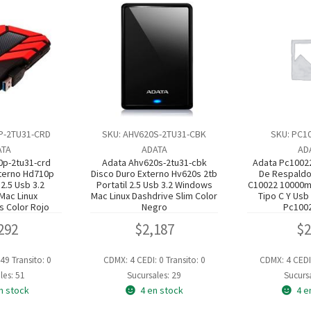
P-2TU31-CRD
SKU: AHV620S-2TU31-CBK
SKU: PC1
ATA
ADATA
AD
0p-2tu31-crd
Adata Ahv620s-2tu31-cbk
Adata Pc10022
xterno Hd710p
Disco Duro Externo Hv620s 2tb
De Respaldo
 2.5 Usb 3.2
Portatil 2.5 Usb 3.2 Windows
C10022 10000m
Mac Linux
Mac Linux Dashdrive Slim Color
Tipo C Y Usb
s Color Rojo
Negro
Pc100
292
$
2,187
$
 49
Transito: 0
CDMX: 4
CEDI: 0
Transito: 0
CDMX: 4
CEDI
les: 51
Sucursales: 29
Sucursa
n stock
4 en stock
4 e