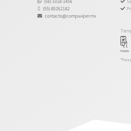
(56) 3318-1456
Se
(55) 85262182
Pr
contacto@compuviper.mx
Tiem
*Para 