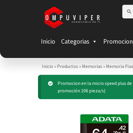
Saltar
Ir
Busca
Busca
por:
a
al
navegación
contenido
Inicio
Categorias
Promocion
Inicio
»
Productos
»
Memorias
»
Memoria Flas
Promocion en la micro speed plus de 6
promoción 106 pieza/s)