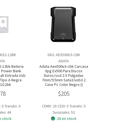
0022-12BK
SKU: AEX500U3-CBK
ATA
ADATA
-12bk Bateria
Adata Aex500u3-cbk Carcasa
 Power Bank
Xpg Ex500 Para Discos
ah Entrada Usb
Duros/ssd 2.5 Pulgadas
 Tipo A Negra
7mm/9.5mm Sata3/usb3.2
2212bk
Case Pc Color Negro ()
278
$
205
: 0
Transito: 0
CDMX: 20
CEDI: 0
Transito: 0
les: 44
Sucursales: 92
n stock
20 en stock