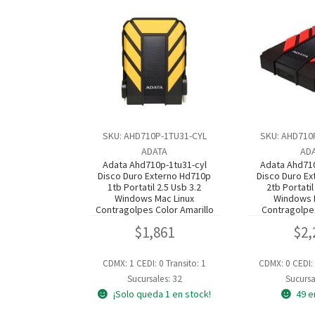
SKU: AHD710P-1TU31-CYL
SKU: AHD710
ADATA
AD
Adata Ahd710p-1tu31-cyl
Adata Ahd71
Disco Duro Externo Hd710p
Disco Duro E
1tb Portatil 2.5 Usb 3.2
2tb Portatil
Windows Mac Linux
Windows 
Contragolpes Color Amarillo
Contragolpe
$
1,861
$
2,
CDMX: 1
CEDI: 0
Transito: 1
CDMX: 0
CEDI:
Sucursales: 32
Sucursa
¡Solo queda 1 en stock!
49 e