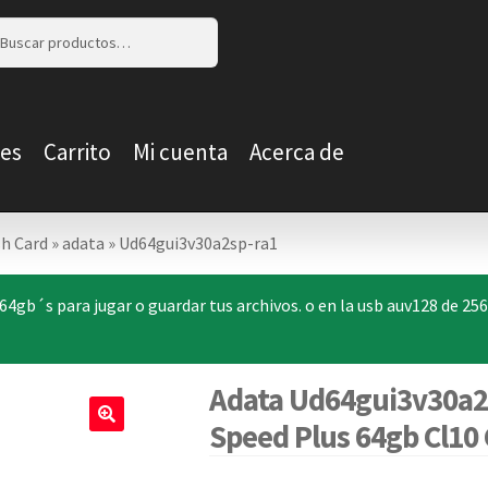
r
r
es
Carrito
Mi cuenta
Acerca de
h Card
»
adata
»
Ud64gui3v30a2sp-ra1
4gb´s para jugar o guardar tus archivos. o en la usb auv128 de 25
Adata Ud64gui3v30a2
Speed Plus 64gb Cl10
🔍