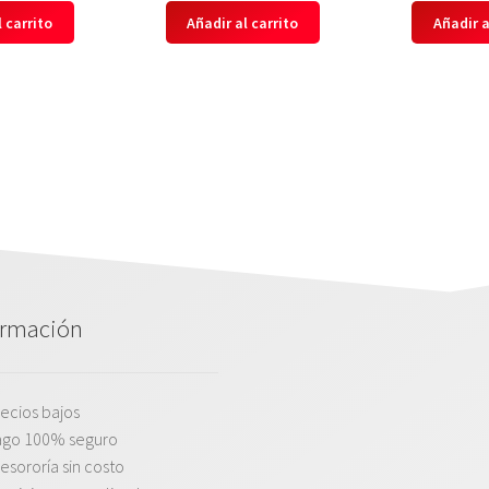
 carrito
Añadir al carrito
Añadir a
ormación
ecios bajos
ago 100% seguro
esororía sin costo