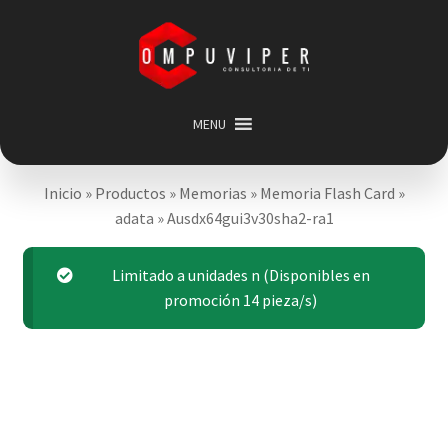
Saltar
Ir
a
al
navegación
contenido
MENU
Inicio
Inicio
»
Productos
»
Memorias
»
Memoria Flash Card
»
Categorias
Expandir
adata
»
Ausdx64gui3v30sha2-ra1
menú
Promociones
hijo
Carrito
Limitado a unidades n (Disponibles en
promoción 14 pieza/s)
Mi cuenta
Acerca de