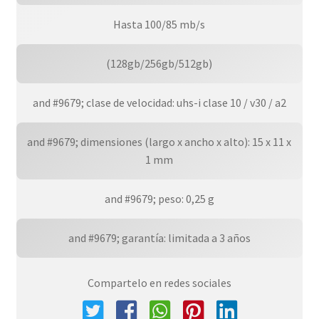
Hasta 100/85 mb/s
(128gb/256gb/512gb)
and #9679; clase de velocidad: uhs-i clase 10 / v30 / a2
and #9679; dimensiones (largo x ancho x alto): 15 x 11 x
1 mm
and #9679; peso: 0,25 g
and #9679; garantía: limitada a 3 años
Compartelo en redes sociales