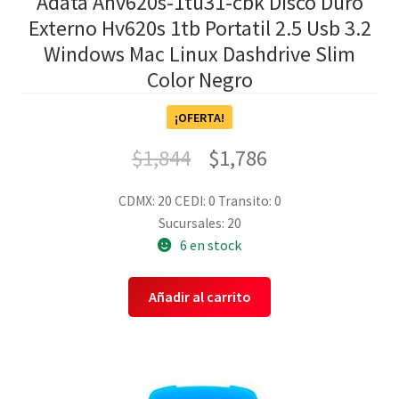
Adata Ahv620s-1tu31-cbk Disco Duro
Externo Hv620s 1tb Portatil 2.5 Usb 3.2
Windows Mac Linux Dashdrive Slim
Color Negro
¡OFERTA!
$
1,844
$
1,786
CDMX: 20
CEDI: 0
Transito: 0
Sucursales: 20
6 en stock
Añadir al carrito