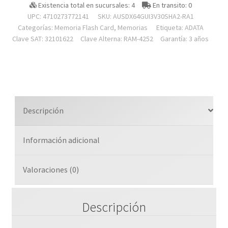
Micro
Existencia total en sucursales: 4
En transito: 0
Sdxc/sdhc
UPC: 4710273772141
SKU:
AUSDX64GUI3V30SHA2-RA1
64gb
Categorías:
Memoria Flash Card
,
Memorias
Etiqueta:
ADATA
Uhs-
Clave SAT: 32101622
Clave Alterna: RAM-4252
Garantía: 3 años
i
Videovigilancia
24/7
100mb/80mb
4k
Descripción
Clase
10
Información adicional
U3
V30
A2
Valoraciones (0)
C/adaptador
cantidad
Descripción