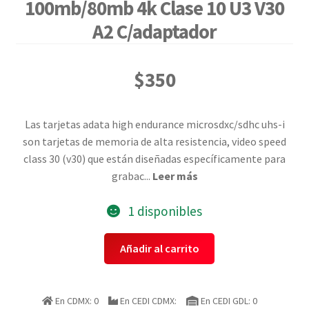
100mb/80mb 4k Clase 10 U3 V30
A2 C/adaptador
$
350
Las tarjetas adata high endurance microsdxc/sdhc uhs-i
son tarjetas de memoria de alta resistencia, video speed
class 30 (v30) que están diseñadas específicamente para
grabac
...
Leer más
1 disponibles
Adata
Añadir al carrito
Ausdx64gui3v30sha2-
ra1
Memoria
En CDMX: 0
En CEDI CDMX:
En CEDI GDL: 0