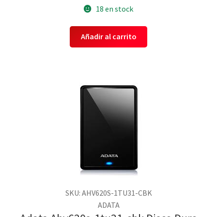
18 en stock
Añadir al carrito
SKU: AHV620S-1TU31-CBK
ADATA