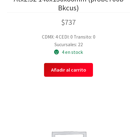
Bkcus)
$
737
CDMX: 4
CEDI: 0
Transito: 0
Sucursales: 22
4 en stock
Añadir al carrito