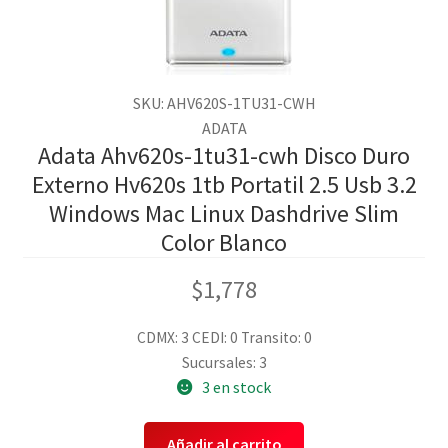
SKU: AHV620S-1TU31-CWH
ADATA
Adata Ahv620s-1tu31-cwh Disco Duro
Externo Hv620s 1tb Portatil 2.5 Usb 3.2
Windows Mac Linux Dashdrive Slim
Color Blanco
$
1,778
CDMX: 3
CEDI: 0
Transito: 0
Sucursales: 3
3 en stock
Añadir al carrito