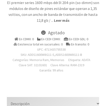
El premier series 1600 mbps ddr3l 204-pin (so-dimm) son
módulos de diseño de pines estándar que operan a 1,35
voltios, con un ancho de banda de transmisión de hasta
12,8 gb /
...
Leer más
Agotado
En CDMX: 0
En CEDI CDMX:
En CEDI GDL: 0
Existencia total en sucursales: 0
En transito: 0
UPC: 4713435795538
SKU:
ADDS1600W8G11-S,ADDS1600W8G11-B
Categorías:
Memoria Ram
,
Memorias
Etiqueta:
ADATA
Clave SAT: 32101601
Clave Alterna: RAM-2319
Garantía: 99 años
Descripción