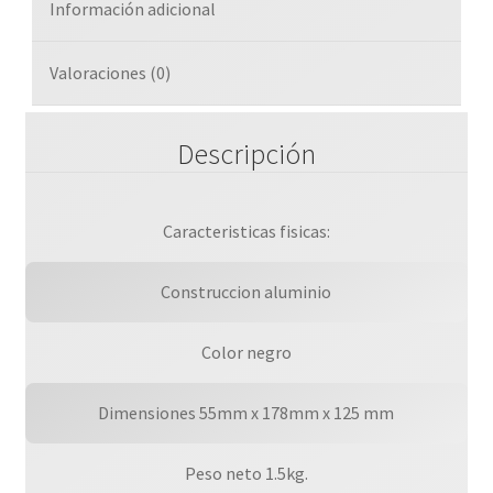
Información adicional
Wi-
fi
Doble
Valoraciones (0)
Banda,
Bluetooth
Descripción
4.0,
5
Puertos
Usb
Caracteristicas fisicas:
Hdmi
Y
Construccion aluminio
Vga,
Sin
Color negro
Sistema
Operativo
Dimensiones 55mm x 178mm x 125 mm
cantidad
Peso neto 1.5kg.