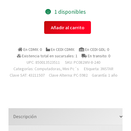
1 disponibles
3nstar
Añadir al carrito
Pc082wv-
8-
240
En CDMX: 0
En CEDI CDMX:
En CEDI GDL: 0
Pc
Existencia total en sucursales: 1
En transito: 0
Industrial
UPC: 850013523511
SKU:
PC082WV-8-240
,
Categorías:
Computadoras
,
Mini Pc´s
Etiqueta:
3NSTAR
Intel
Clave SAT: 43211507
Clave Alterna: PC-5982
Garantía: 1 año
Celeron
J6412,
8gb
Ram,
240gb
Descripción
Ssd,
Hd