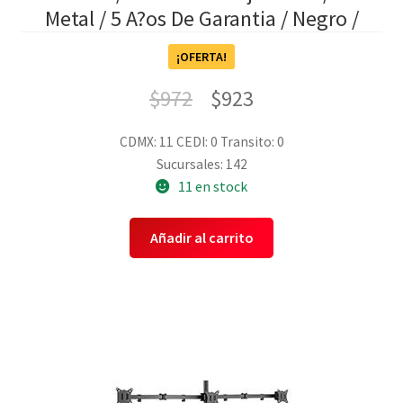
Metal / 5 A?os De Garantia / Negro /
¡OFERTA!
$
972
$
923
CDMX: 11
CEDI: 0
Transito: 0
Sucursales: 142
11 en stock
Añadir al carrito