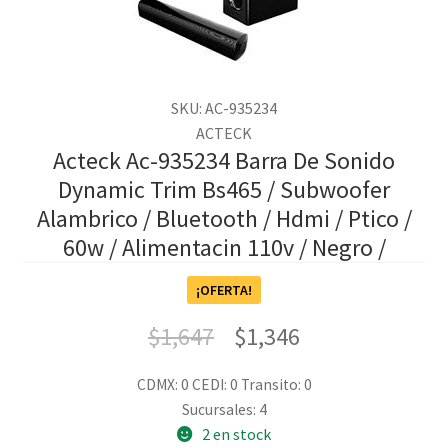
SKU: AC-935234
ACTECK
Acteck Ac-935234 Barra De Sonido
Dynamic Trim Bs465 / Subwoofer
Alambrico / Bluetooth / Hdmi / Ptico /
60w / Alimentacin 110v / Negro /
¡OFERTA!
$
1,647
$
1,346
CDMX: 0
CEDI: 0
Transito: 0
Sucursales: 4
2 en stock