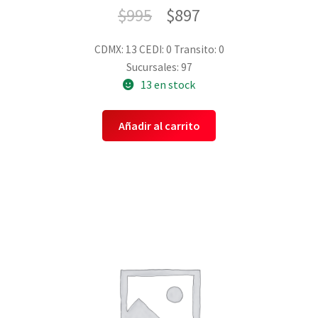
$
995
$
897
CDMX: 13
CEDI: 0
Transito: 0
Sucursales: 97
13 en stock
Añadir al carrito