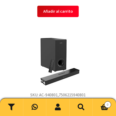
Añadir al carrito
SKU: AC-940801,7506215940801
ACTECK
0
Acteck Ac-940801,7506215940801 Barra
Buscar
Buscar
De Sonido Dynamic Thin Bs600 / 3