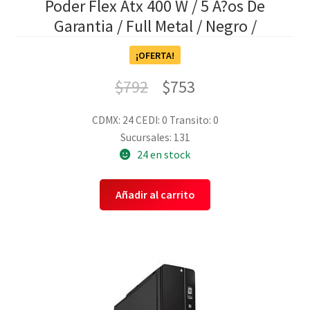
Poder Flex Atx 400 W / 5 A?os De
Garantia / Full Metal / Negro /
¡OFERTA!
$
792
$
753
CDMX: 24
CEDI: 0
Transito: 0
Sucursales: 131
24 en stock
Añadir al carrito