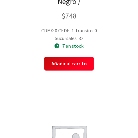
Negro /
$
748
CDMX: 0
CEDI: -1
Transito: 0
Sucursales: 32
7 en stock
Añadir al carrito