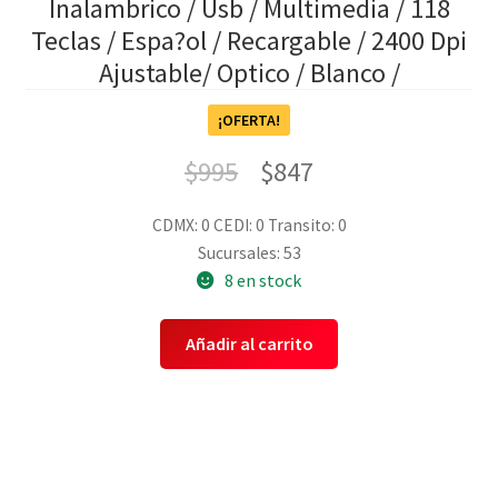
Inalambrico / Usb / Multimedia / 118
Teclas / Espa?ol / Recargable / 2400 Dpi
Ajustable/ Optico / Blanco /
¡OFERTA!
$
995
$
847
CDMX: 0
CEDI: 0
Transito: 0
Sucursales: 53
8 en stock
Añadir al carrito