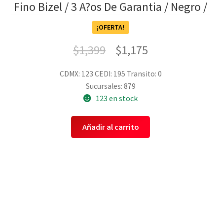
Fino Bizel / 3 A?os De Garantia / Negro /
¡OFERTA!
$
1,399
$
1,175
CDMX: 123
CEDI: 195
Transito: 0
Sucursales: 879
123 en stock
Añadir al carrito