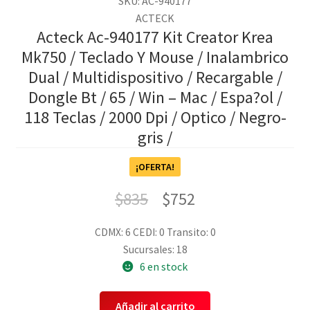
SKU: AC-940177
ACTECK
Acteck Ac-940177 Kit Creator Krea
Mk750 / Teclado Y Mouse / Inalambrico
Dual / Multidispositivo / Recargable /
Dongle Bt / 65 / Win – Mac / Espa?ol /
118 Teclas / 2000 Dpi / Optico / Negro-
gris /
¡OFERTA!
$
835
$
752
CDMX: 6
CEDI: 0
Transito: 0
Sucursales: 18
6 en stock
Añadir al carrito