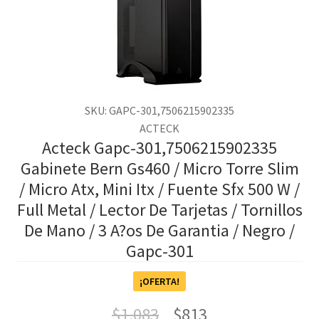
SKU: GAPC-301,7506215902335
ACTECK
Acteck Gapc-301,7506215902335
Gabinete Bern Gs460 / Micro Torre Slim
/ Micro Atx, Mini Itx / Fuente Sfx 500 W /
Full Metal / Lector De Tarjetas / Tornillos
De Mano / 3 A?os De Garantia / Negro /
Gapc-301
¡OFERTA!
$
1,083
$
813