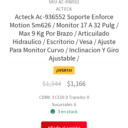
SKU: AC-936552
ACTECK
Acteck Ac-936552 Soporte Enforce
Motion Sm626 / Monitor 17 A 32 Pulg /
Max 9 Kg Por Brazo / Articuilado
Hidraulico / Escritorio / Vesa / Ajuste
Para Monitor Curvo / Inclinacion Y Giro
Ajustable /
¡OFERTA!
$
1,344
$
1,166
CDMX: 3
CEDI: 0
Transito: 0
Sucursales: 6
3 en stock
Añadir al carrito