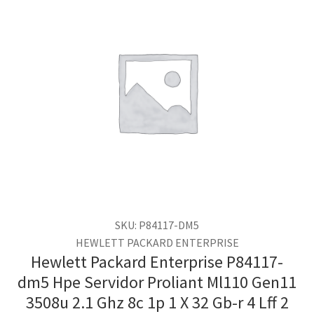
SKU: P84117-DM5
HEWLETT PACKARD ENTERPRISE
Hewlett Packard Enterprise P84117-
dm5 Hpe Servidor Proliant Ml110 Gen11
3508u 2.1 Ghz 8c 1p 1 X 32 Gb-r 4 Lff 2