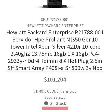
SKU: P21788-001
HEWLETT PACKARD ENTERPRISE
Hewlett Packard Enterprise P21788-001
Servidor Hpe Proliant Ml350 Gen10
Tower Intel Xeon Silver 4210r 10-core
2.40ghz 13.75mb 16gb 1 X 16gb Pc4-
2933y-r Ddr4 Rdimm 8 X Hot Plug 2.5in
Sff Smart Array P408i-a Sr 800w 3y Nbd
$
101,204
CDMX: 0
CEDI: 0
Transito: 0
Sucursales: 0
Sin Stock