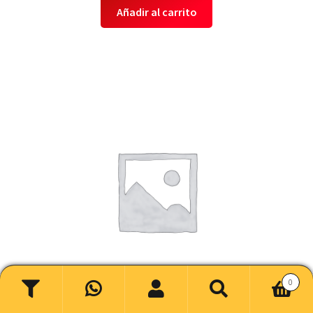
Añadir al carrito
0
Buscar
Buscar