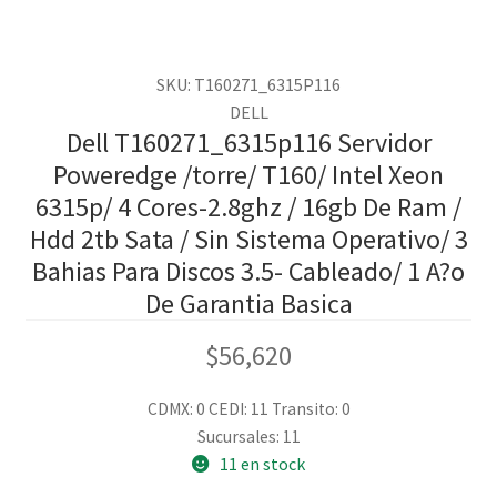
SKU: T160271_6315P116
DELL
Dell T160271_6315p116 Servidor
Poweredge /torre/ T160/ Intel Xeon
6315p/ 4 Cores-2.8ghz / 16gb De Ram /
Hdd 2tb Sata / Sin Sistema Operativo/ 3
Bahias Para Discos 3.5- Cableado/ 1 A?o
De Garantia Basica
$
56,620
CDMX: 0
CEDI: 11
Transito: 0
Sucursales: 11
11 en stock