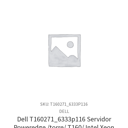
SKU: T160271_6333P116
DELL
Dell T160271_6333p116 Servidor
Poweredge /torre/ T160/ Intel Xeon