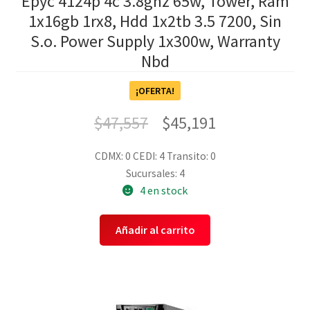
Epyc 4124p 4c 3.8ghz 65w, Tower, Ram
1x16gb 1rx8, Hdd 1x2tb 3.5 7200, Sin
S.o. Power Supply 1x300w, Warranty
Nbd
¡OFERTA!
$
47,557
$
45,191
CDMX: 0
CEDI: 4
Transito: 0
Sucursales: 4
4 en stock
Añadir al carrito