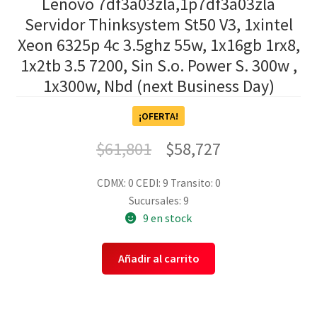
Lenovo 7df3a03zla,1p7df3a03zla
Servidor Thinksystem St50 V3, 1xintel
Xeon 6325p 4c 3.5ghz 55w, 1x16gb 1rx8,
1x2tb 3.5 7200, Sin S.o. Power S. 300w ,
1x300w, Nbd (next Business Day)
¡OFERTA!
$
61,801
$
58,727
CDMX: 0
CEDI: 9
Transito: 0
Sucursales: 9
9 en stock
Añadir al carrito