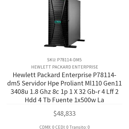
SKU: P78114-DM5
HEWLETT PACKARD ENTERPRISE
Hewlett Packard Enterprise P78114-
dm5 Servidor Hpe Proliant Ml110 Gen11
3408u 1.8 Ghz 8c 1p 1 X 32 Gb-r 4 Lff 2
Hdd 4 Tb Fuente 1x500w La
$
48,833
CDMX: 0
CEDI: 0
Transito: 0