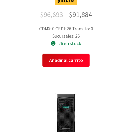
¡OFERTA!
$
96,693
$
91,884
CDMX: 0
CEDI: 26
Transito: 0
Sucursales: 26
26 en stock
Añadir al carrito