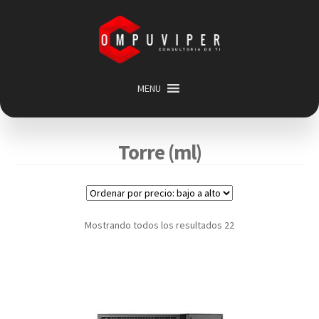
Saltar
Ir
a
al
navegación
contenido
MENU
Inicio
Categorias
Expandir
Torre (ml)
menú
Promociones
hijo
Carrito
Mi cuenta
Mostrando todos los resultados 22
Acerca de