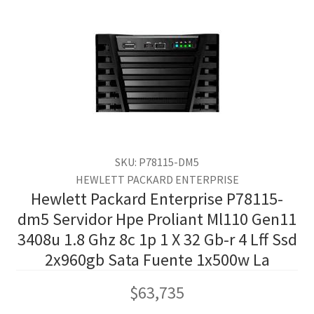
SKU: P78115-DM5
HEWLETT PACKARD ENTERPRISE
Hewlett Packard Enterprise P78115-
dm5 Servidor Hpe Proliant Ml110 Gen11
3408u 1.8 Ghz 8c 1p 1 X 32 Gb-r 4 Lff Ssd
2x960gb Sata Fuente 1x500w La
$
63,735