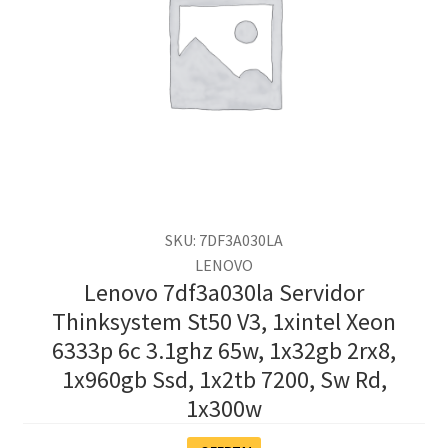
SKU: 7DF3A030LA
LENOVO
Lenovo 7df3a030la Servidor
Thinksystem St50 V3, 1xintel Xeon
6333p 6c 3.1ghz 65w, 1x32gb 2rx8,
1x960gb Ssd, 1x2tb 7200, Sw Rd,
1x300w