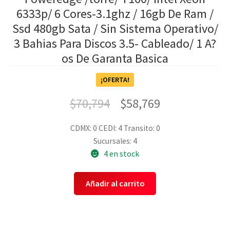
6333p/ 6 Cores-3.1ghz / 16gb De Ram /
Ssd 480gb Sata / Sin Sistema Operativo/
3 Bahias Para Discos 3.5- Cableado/ 1 A?
os De Garanta Basica
¡OFERTA!
$
70,794
$
58,769
CDMX: 0
CEDI: 4
Transito: 0
Sucursales: 4
4 en stock
Añadir al carrito