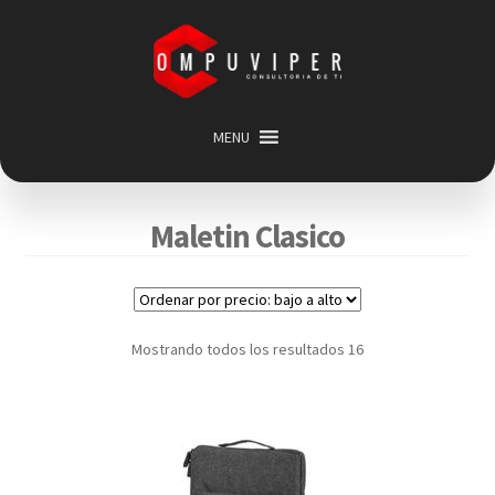
Saltar
Ir
a
al
navegación
contenido
MENU
Inicio
Categorias
Expandir
Maletin Clasico
menú
Promociones
hijo
Carrito
Mi cuenta
Mostrando todos los resultados 16
Acerca de