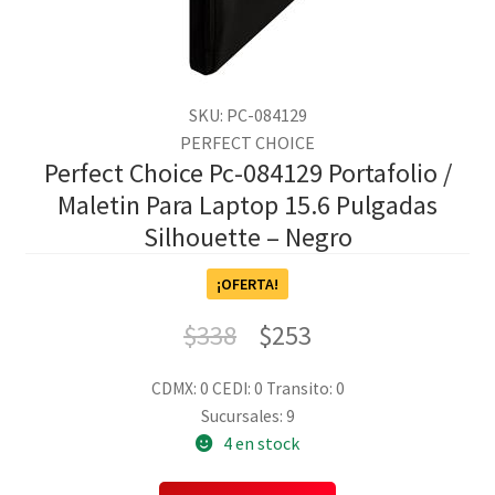
SKU: PC-084129
PERFECT CHOICE
Perfect Choice Pc-084129 Portafolio /
Maletin Para Laptop 15.6 Pulgadas
Silhouette – Negro
¡OFERTA!
$
338
$
253
CDMX: 0
CEDI: 0
Transito: 0
Sucursales: 9
4 en stock