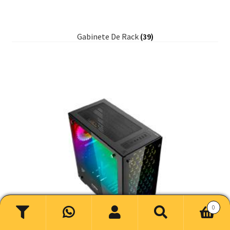
Gabinete De Rack
(39)
0
Buscar
Buscar