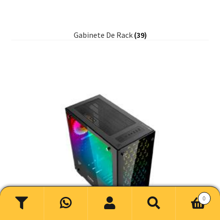
Gabinete De Rack
(39)
0
Buscar
Buscar