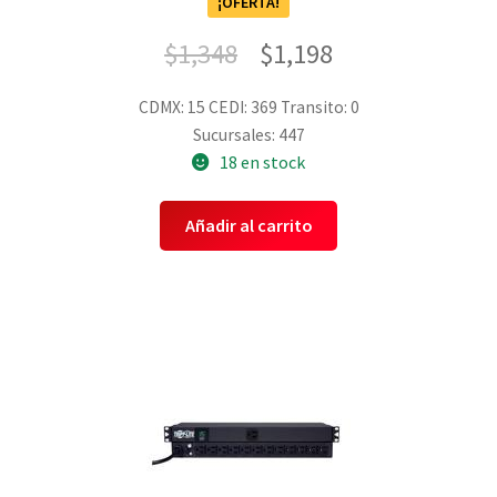
¡OFERTA!
$
1,348
$
1,198
CDMX: 15
CEDI: 369
Transito: 0
Sucursales: 447
18 en stock
Añadir al carrito