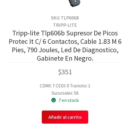
SKU: TLP606B
TRIPP-LITE
Tripp-lite Tlp606b Supresor De Picos
Protec It C/ 6 Contactos, Cable 1.83 M 6
Pies, 790 Joules, Led De Diagnostico,
Gabinete En Negro.
$
351
CDMX: 7
CEDI: 0
Transito: 1
Sucursales: 56
7 en stock
Añadir al carrito