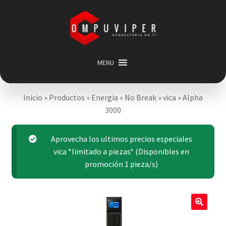
Saltar
Ir
a
al
navegación
contenido
MENU
Inicio
Inicio
»
Productos
»
Energia
»
No Break
»
vica
»
Alpha
Categorias
Expandir
3000
menú
Promociones
hijo
Carrito
Aprovecha los ultimos precios especiales
vica *limitado a piezas* (Disponibles en
Mi cuenta
promoción 1 pieza/s)
Acerca de
🔍