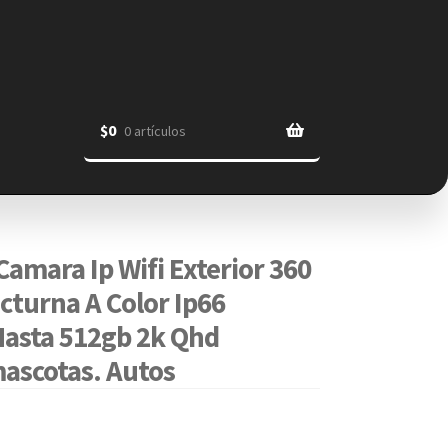
$
0
0 artículos
amara Ip Wifi Exterior 360
cturna A Color Ip66
asta 512gb 2k Qhd
ascotas. Autos