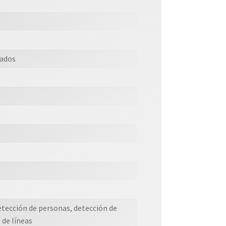
rados
etección de personas, detección de
 de líneas