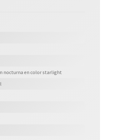
ón nocturna en color starlight
l