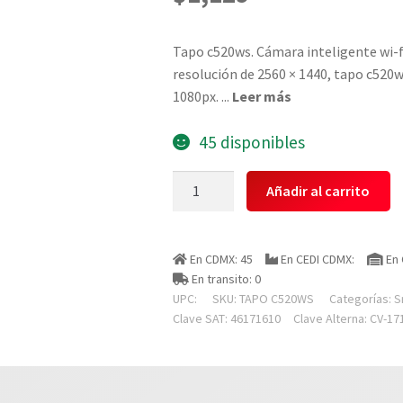
Tapo c520ws. Cámara inteligente wi-fi 
resolución de 2560 × 1440, tapo c520w
1080px. 
...
Leer más
45 disponibles
Tp
Añadir al carrito
Link
Tapo
C520ws
En CDMX: 45
En CEDI CDMX:
En 
Camara
En transito: 0
Ip
UPC:
SKU:
TAPO C520WS
Categorías:
S
Wifi
Clave SAT: 46171610
Clave Alterna: CV-17
Exterior
360
Panoramica