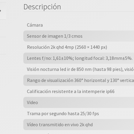
Vision
Descripción
Nocturna
A
Color
Cámara
Ip66
Sensor de imagen 1/3 cmos
Almacenamiento
De
Resolución 2k qhd 4mp (2560 × 1440 px)
Hasta
Lentes f/no: 1,61±10%; longitud focal: 3,18mm±5%.
512gb
2k
Visión nocturna led ir de 850 nm (hasta 98 pies), visi
Qhd
Rango de visualización 360° horizontal y 130° vertica
Deteccion
Personas,mascotas.
Calificación resistente a la intemperie ip66
Autos
Video
cantidad
Trama por segundo hasta 25/30 fps
Vídeo transmitido en vivo 2k qhd