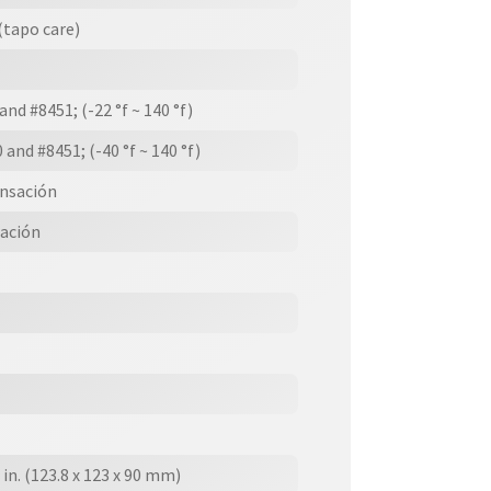
 (tapo care)
d #8451; (-22 °f ~ 140 °f)
nd #8451; (-40 °f ~ 140 °f)
nsación
ación
5 in. (123.8 x 123 x 90 mm)