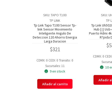
SKU: TAPO T100
SKU: U
TP LINK
TP 
Tp Link Tapo T100 Sensor Tp-
Tp Link Uh50
link Sensor Movimiento
Hub | | | Usb
Inteligente Angulo De
Puerto Hdmi 4
Deteccion 120 Ahorro Energia
R?pida 
Larga Duracion
$
5
$
321
CDMX: 0
CEDI
CDMX: 0
CEDI: 0
Transito: 0
Sucursa
Sucursales: 11
10 e
9 en stock
Añadir al
Añadir al carrito