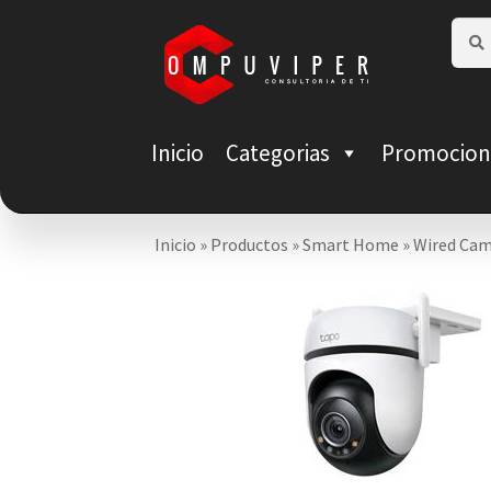
Saltar
Ir
Busca
Busca
por:
a
al
navegación
contenido
Inicio
Categorias
Promocion
Inicio
»
Productos
»
Smart Home
»
Wired Cam