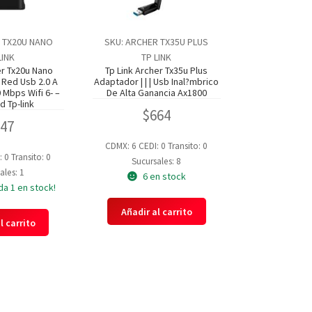
 TX20U NANO
SKU: ARCHER TX35U PLUS
LINK
TP LINK
er Tx20u Nano
Tp Link Archer Tx35u Plus
Red Usb 2.0 A
Adaptador | | | Usb Inal?mbrico
 Mbps Wifi 6- –
De Alta Ganancia Ax1800
d Tp-link
$
664
547
CDMX: 6
CEDI: 0
Transito: 0
: 0
Transito: 0
Sucursales: 8
ales: 1
6 en stock
da 1 en stock!
Añadir al carrito
l carrito