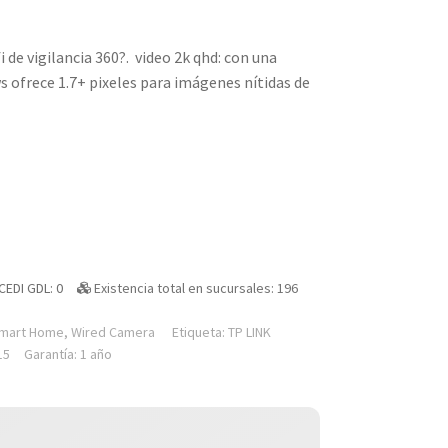
de vigilancia 360?.  video 2k qhd: con una
s ofrece 1.7+ pixeles para imágenes nítidas de
CEDI GDL: 0
Existencia total en sucursales: 196
mart Home
,
Wired Camera
Etiqueta:
TP LINK
15
Garantía: 1 año