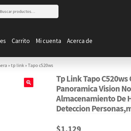
r
r
es
Carrito
Mi cuenta
Acerca de
era
»
tp link
»
Tapo c520ws
Tp Link Tapo C520ws C
Panoramica Vision No
🔍
Almacenamiento De H
Deteccion Personas,m
$
1,129