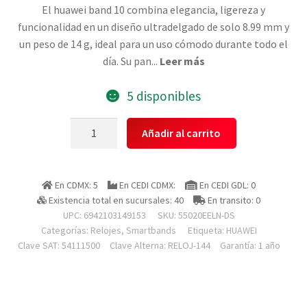
El huawei band 10 combina elegancia, ligereza y
funcionalidad en un diseño ultradelgado de solo 8.99 mm y
un peso de 14 g, ideal para un uso cómodo durante todo el
día. Su pan
...
Leer más
5 disponibles
Huawei
Añadir al carrito
55020eeln-
ds
Smart
En CDMX: 5
En CEDI CDMX:
En CEDI GDL: 0
Band
Existencia total en sucursales: 40
En transito: 0
10
UPC: 6942103149153
SKU:
55020EELN-DS
Rosa,
Categorías:
Relojes
,
Smartbands
Etiqueta:
HUAWEI
Pantalla
Clave SAT: 54111500
Clave Alterna: RELOJ-144
Garantía: 1 año
Tactil
1.47
Amoled,color