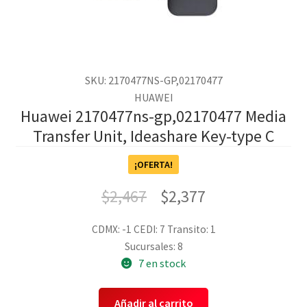
SKU: 2170477NS-GP,02170477
HUAWEI
Huawei 2170477ns-gp,02170477 Media
Transfer Unit, Ideashare Key-type C
¡OFERTA!
$
2,467
$
2,377
CDMX: -1
CEDI: 7
Transito: 1
Sucursales: 8
7 en stock
Añadir al carrito