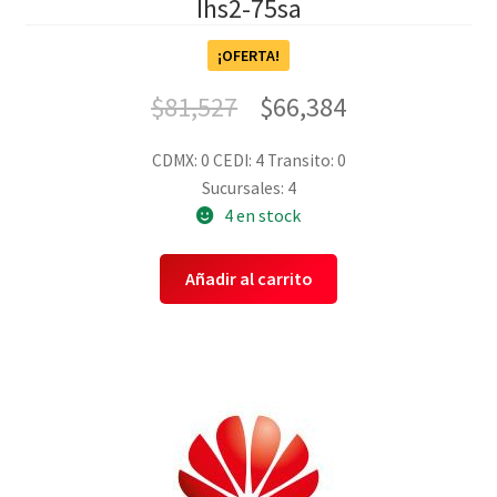
Ihs2-75sa
¡OFERTA!
$
81,527
$
66,384
CDMX: 0
CEDI: 4
Transito: 0
Sucursales: 4
4 en stock
Añadir al carrito