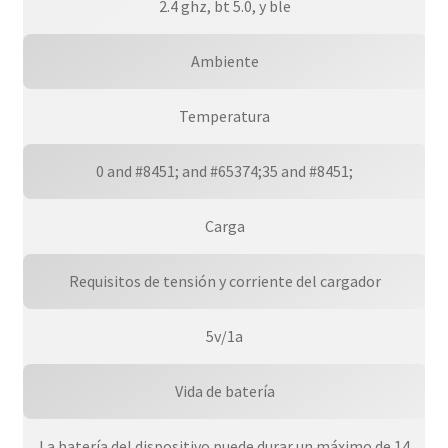
2.4 ghz, bt 5.0, y ble
Ambiente
Temperatura
0 and #8451; and #65374;35 and #8451;
Carga
Requisitos de tensión y corriente del cargador
5v/1a
Vida de batería
La batería del dispositivo puede durar un máximo de 14