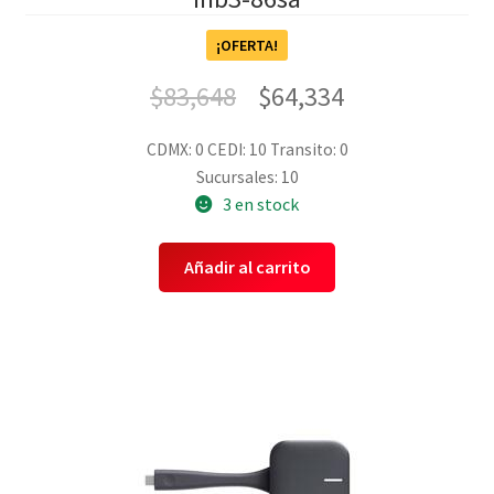
¡OFERTA!
$
83,648
$
64,334
CDMX: 0
CEDI: 10
Transito: 0
Sucursales: 10
3 en stock
Añadir al carrito