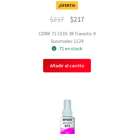
¡OFERTA!
$
217
$
217
CDMX: 71
CEDI: 38
Transito: 9
Sucursales: 1124
71 en stock
Añadir al carrito