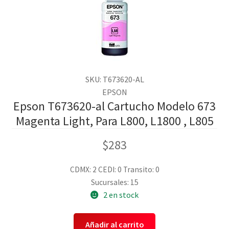
SKU: T673620-AL
EPSON
Epson T673620-al Cartucho Modelo 673
Magenta Light, Para L800, L1800 , L805
$
283
CDMX: 2
CEDI: 0
Transito: 0
Sucursales: 15
2 en stock
Añadir al carrito