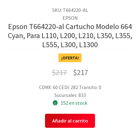
SKU: T664220-AL
EPSON
Epson T664220-al Cartucho Modelo 664
Cyan, Para L110, L200, L210, L350, L355,
L555, L300, L1300
¡OFERTA!
$
217
$
217
CDMX: 60
CEDI: 282
Transito: 0
Sucursales: 833
152 en stock
Añadir al carrito