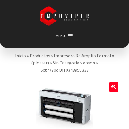
Saltar
Ir
a
al
navegación
contenido
MENU
Inicio
Inicio
»
Productos
»
Impresora De Amplio Formato
Categorias
Expandir
(plotter)
»
Sin Categoría
»
epson
»
menú
Promociones
Sct7770dr,010343958333
hijo
Carrito
Mi cuenta
🔍
Acerca de