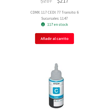
$
217
$
217
CDMX: 117
CEDI: 77
Transito: 6
Sucursales: 1147
117 en stock
Añadir al carrito