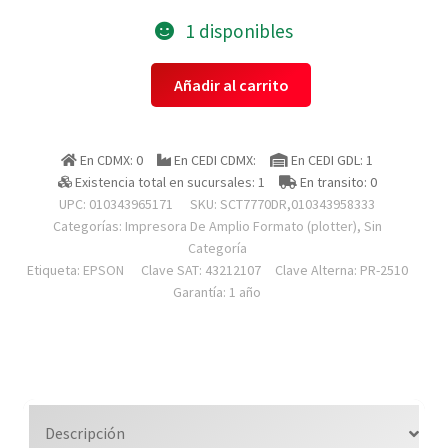
1 disponibles
Epson
Añadir al carrito
Sct7770dr,010343958333
Plotter
Surecolor
En CDMX: 0
En CEDI CDMX:
En CEDI GDL: 1
T7770dr,
Existencia total en sucursales: 1
En transito: 0
Impresora,
UPC: 010343965171
SKU:
SCT7770DR,010343958333
44
Categorías:
Impresora De Amplio Formato (plotter)
,
Sin
Pulgadas,
Categoría
Etiqueta:
EPSON
Clave SAT: 43212107
Clave Alterna: PR-2510
111
Garantía: 1 año
Cm,
Usb,
Ethernet
Red,
Doble
Rollo,
Descripción