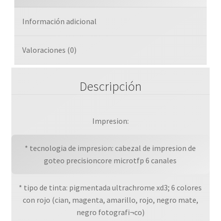
6
Tintas,
Información adicional
2400
X
1200
Valoraciones (0)
Ppp
cantidad
Descripción
Impresion:
* tecnologia de impresion: cabezal de impresion de
goteo precisioncore microtfp 6 canales
* tipo de tinta: pigmentada ultrachrome xd3; 6 colores
con rojo (cian, magenta, amarillo, rojo, negro mate,
negro fotografi¬co)