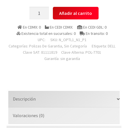
Dell
Añadir al carrito
N_optl1_n1_p1
Poliza
En CDMX: 0
En CEDI CDMX:
En CEDI GDL: 0
De
Existencia total en sucursales: 0
En transito: 0
Garantia
UPC:
SKU:
N_OPTL1_N1_P1
Para
Categorías:
Polizas De Garantia
,
Sin Categoría
Etiqueta:
DELL
Clave SAT: 81111819
Clave Alterna: POL-7701
Optiplex
Garantía: sin garantía
Desktops
3000
De
1
A?
o
Descripción
Basico
(next
Valoraciones (0)
Bus
Day)