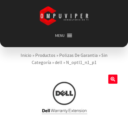
Saltar
Ir
a
al
navegación
contenido
MENU
Inicio
Inicio
»
Productos
»
Polizas De Garantia
»
Sin
Categorias
Expandir
Categoría
»
dell
»
N_optl1_n1_p1
menú
Promociones
hijo
Carrito
🔍
Mi cuenta
Acerca de