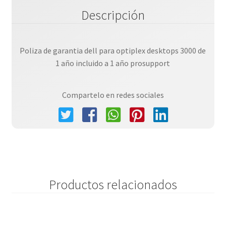
A
Descripción
1
A?
o
Poliza de garantia dell para optiplex desktops 3000 de
Prosupport
1 año incluido a 1 año prosupport
/
Importante
Confirmar
Compartelo en redes sociales
Compatibilidad
De
Series
Con
Clave
De
Productos relacionados
Garantia
cantidad