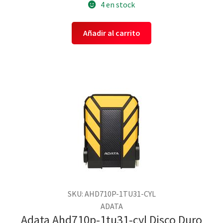
4 en stock
Añadir al carrito
SKU: AHD710P-1TU31-CYL
ADATA
Adata Ahd710p-1tu31-cyl Disco Duro