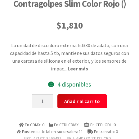
Contragolpes Slim Color Rojo ()
$
1,810
La unidad de disco duro externa hd330 de adata, con una
capacidad de hasta 5 tb, mantiene sus datos seguros con
una carcasa de silicona en el exterior, y los sensores de
impac
...
Leer más
4 disponibles
Adata
Añadir al carrito
Ahd330-
1tu31-
crd
En CDMX: 0
En CEDI CDMX:
En CEDI GDL: 0
Disco
Existencia total en sucursales: 11
En transito: 0
Duro
UPC: 4713218465481
SKU:
AHD330-1TU31-CRD