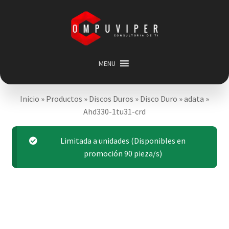
Saltar
Ir
a
al
navegación
contenido
MENU
Inicio
Inicio
»
Productos
»
Discos Duros
»
Disco Duro
»
adata
»
Categorias
Expandir
Ahd330-1tu31-crd
menú
Promociones
hijo
Carrito
Limitada a unidades (Disponibles en
promoción 90 pieza/s)
Mi cuenta
Acerca de