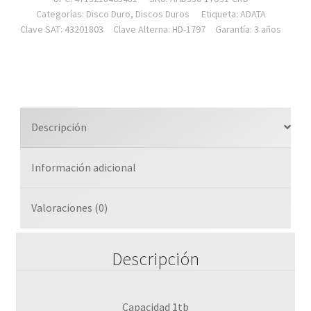
Externo
Categorías:
Disco Duro
,
Discos Duros
Etiqueta:
ADATA
Hd330
Clave SAT: 43201803
Clave Alterna: HD-1797
Garantía: 3 años
1tb
Portatil
2.5
Usb
3.2
Descripción
Windows
Mac
Información adicional
Linux
Contragolpes
Slim
Valoraciones (0)
Color
Rojo
Descripción
()
cantidad
Capacidad 1tb