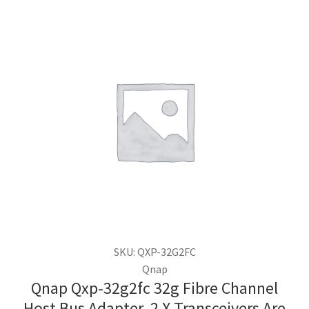
SKU: QXP-32G2FC
Qnap
Qnap Qxp-32g2fc 32g Fibre Channel
Host Bus Adapter, 2 X Transceivers Are