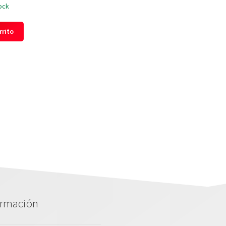
ock
rrito
ormación