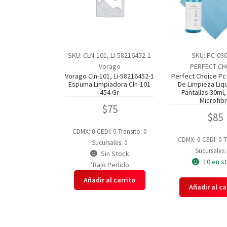
SKU: CLN-101, LI-58216452-1
SKU: PC-03
Vorago
PERFECT CH
Vorago Cln-101, Li-58216452-1
Perfect Choice Pc
Espuma Limpiadora Cln-101
De Limpieza Liq
454 Gr
Pantallas 30ml,
Microfib
$
75
$
85
CDMX: 0
CEDI: 0
Transito: 0
CDMX: 0
CEDI: 0
T
Sucursales: 0
Sucursales:
Sin Stock
10 en s
*Bajo Pedido
Añadir al carrito
Añadir al ca