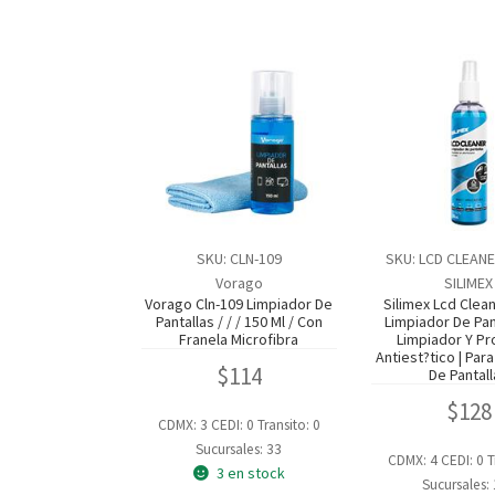
SKU: CLN-109
SKU: LCD CLEANE
Vorago
SILIMEX
Vorago Cln-109 Limpiador De
Silimex Lcd Clea
Pantallas / / / 150 Ml / Con
Limpiador De Panta
Franela Microfibra
Limpiador Y Pr
Antiest?tico | Par
$
114
De Pantal
$
128
CDMX: 3
CEDI: 0
Transito: 0
Sucursales: 33
CDMX: 4
CEDI: 0
T
3 en stock
Sucursales: