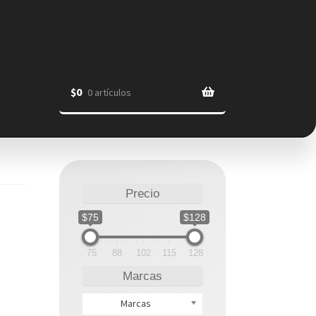
$
0
0 artículos
Precio
$75
$128
75
88
102
115
128
Marcas
Marcas