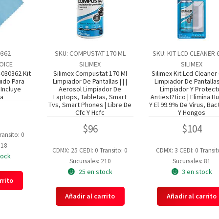
0362
SKU: COMPUSTAT 170 ML
SKU: KIT LCD CLEANER 
OICE
SILIMEX
SILIMEX
-030362 Kit
Silimex Compustat 170 Ml
Silimex Kit Lcd Cleaner
uido Para
Limpiador De Pantallas | | |
Limpiador De Pantallas |
 Incluye
Aerosol Limpiador De
Limpiador Y Protect
ra
Laptops, Tabletas, Smart
Antiest?tico | Elimina H
Tvs, Smart Phones | Libre De
Y El 99.9% De Virus, Bac
Cfc Y Hcfc
Y Hongos
$
96
$
104
ransito: 0
 18
CDMX: 25
CEDI: 0
Transito: 0
CDMX: 3
CEDI: 0
Transit
tock
Sucursales: 210
Sucursales: 81
25 en stock
3 en stock
rrito
Añadir al carrito
Añadir al carrito