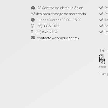
28 Centros de distribución en
Pr
México para entrega de mercancía
P
Lunes a Viernes 09:00 - 18:00
As
(56) 3318-1456
Se
(55) 85262182
Pr
contacto@compuviper.mx
Tiem
*Para 