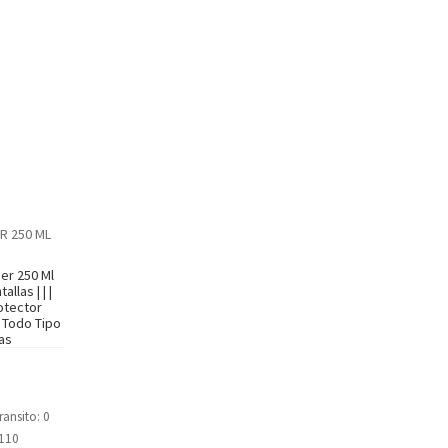
R 250 ML
ner 250 Ml
llas | | |
otector
a Todo Tipo
las
ransito: 0
 110