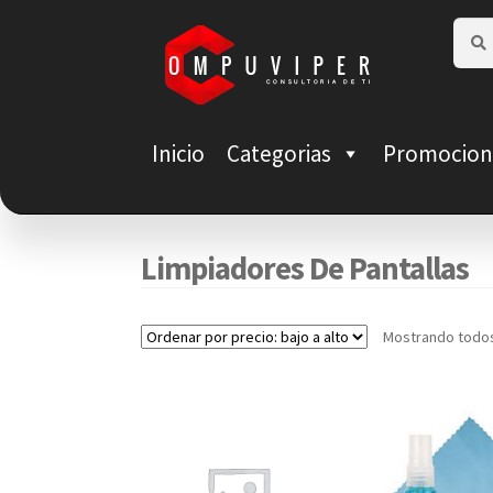
Saltar
Ir
Busca
Busca
por:
a
al
navegación
contenido
Inicio
Categorias
Promocion
Limpiadores De Pantallas
Mostrando todos