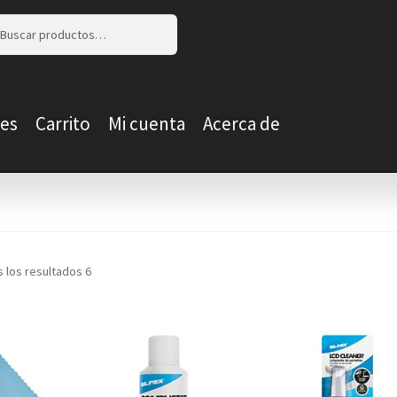
r
r
es
Carrito
Mi cuenta
Acerca de
 los resultados 6