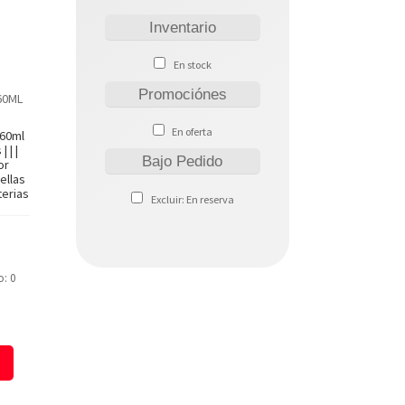
Inventario
En stock
Promociónes
60ML
En oferta
 60ml
 | |
Bajo Pedido
or
uellas
terias
Excluir: En reserva
o: 0